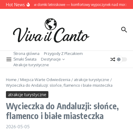
Przejdź do treści
Hot News
Dziwnów domki letniskowe — komfortowy wypoczynek nad morzem
Strona główna
Przygody Z Plecakiem
Smaki Świata
Destynacje
Atrakcje turystyczne
Home
/
Miejsca Warte Odwiedzenia
/
atrakcje turystyczne
/
Wycieczka do Andaluzji: słońce, flamenco i białe miasteczka
atrakcje turystyczne
Wycieczka do Andaluzji: słońce,
flamenco i białe miasteczka
2026-05-05