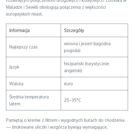
rozwiniętym połączeniom drogowych i kolejowych. Lotniska w
Maladze i Sewilli obsługują połączenia z większości
europejskich miast.
Informacja
Szczegóły
wiosna i jesień (łagodna
Najlepszy czas
pogoda)
hiszpański (turystycznie
Język
angielski)
Waluta
euro
Średnia temperatura
25–35°C
latem
Pamiętaj o kremie z filtrem i wygodnych butach do chodzenia
— brukowane uliczki i wzgórza bywają wymagające.