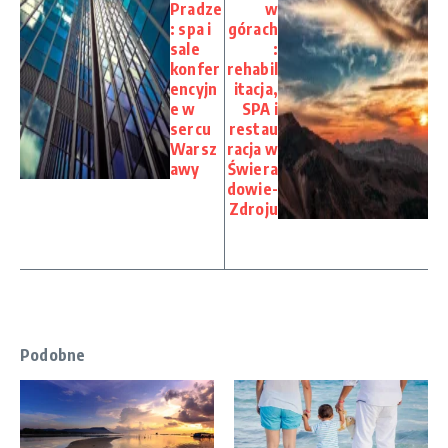
Pradze
w
: spa i
górach
sale
:
konfer
rehabil
encyjn
itacja,
e w
SPA i
sercu
restau
Warsz
racja w
awy
Świera
dowie-
Zdroju
Podobne