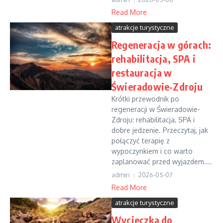
Read More
atrakcje turystyczne
Regeneracja w górach:
rehabilitacja, SPA i
restauracja w
Świeradowie-Zdroju
Krótki przewodnik po
regeneracji w Świeradowie-
Zdroju: rehabilitacja, SPA i
dobre jedzenie. Przeczytaj, jak
połączyć terapię z
wypoczynkiem i co warto
zaplanować przed wyjazdem....
admin
2026-05-07
Read More
atrakcje turystyczne
Wycieczka do