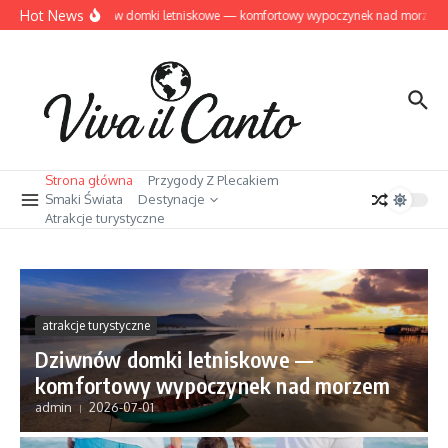
Przejdź do treści
Hot News
Dziwnów domki letniskowe — komfortowy wypoczynek nad morzem
Strona główna
Przygody Z Plecakiem
Smaki Świata
Destynacje
Atrakcje turystyczne
atrakcje turystyczne
Dziwnów domki letniskowe —
komfortowy wypoczynek nad morzem
admin
2026-07-01