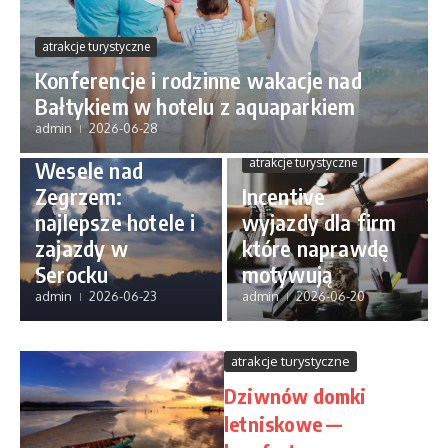
atrakcje turystyczne
Konferencje i rodzinne wakacje nad
Bałtykiem w hotelu z aquaparkiem
admin
2026-06-28
atrakcje turystyczne
atrakcje turystyczne
Wesele nad
Zegrzem:
Incentive
najlepsze hotele i
wyjazdy dla firm
zajazdy w
które naprawdę
Serocku
motywują
admin
2026-06-23
admin
2026-06-20
atrakcje turystyczne
Dziwnów domki
letniskowe —