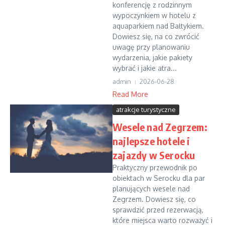
konferencję z rodzinnym
wypoczynkiem w hotelu z
aquaparkiem nad Bałtykiem.
Dowiesz się, na co zwrócić
uwagę przy planowaniu
wydarzenia, jakie pakiety
wybrać i jakie atra...
admin
2026-06-28
Read More
atrakcje turystyczne
Wesele nad Zegrzem:
najlepsze hotele i
zajazdy w Serocku
Praktyczny przewodnik po
obiektach w Serocku dla par
planujących wesele nad
Zegrzem. Dowiesz się, co
sprawdzić przed rezerwacją,
które miejsca warto rozważyć i