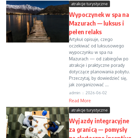
atrakcje turystyczne
Wypoczynek w spa na
Mazurach — luksus i
pełen relaks
Artykuł opisuje, czego
oczekiwać od luksusowego
wypoczynku w spa na
Mazurach — od zabiegów po
atrakcje i praktyczne porady
dotyczące planowania pobytu.
Przeczytaj, by dowiedzieć się,
jak zorganizować ...
admin
2026-06-02
Read More
atrakcje turystyczne
Wyjazdy integracyjne
za granicą — pomysły
na skuteczne incentive