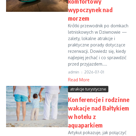
komfortowy
wypoczynek nad
morzem
Krótki przewodnik po domkach
letniskowych w Dziwnowie —
zalety, lokalne atrakcje i
praktyczne porady dotyczące
rezerwacji. Dowiedz się, kiedy
najlepiej jechać i co sprawdzić
przed przyjazdem....
admin
2026-07-01
Read More
atrakcje turystyczne
Konferencje i rodzinne
wakacje nad Bałtykiem
w hotelu z
aquaparkiem
Artykuł pokazuje, jak połączyć