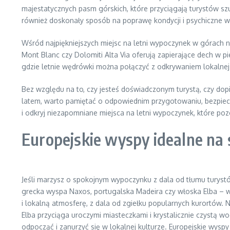
majestatycznych pasm górskich, które przyciągają turystów sz
również doskonały sposób na poprawę kondycji i psychiczne wy
Wśród najpiękniejszych miejsc na letni wypoczynek w górach ni
Mont Blanc czy Dolomiti Alta Via oferują zapierające dech w pier
gdzie letnie wędrówki można połączyć z odkrywaniem lokalnej k
Bez względu na to, czy jesteś doświadczonym turystą, czy dop
latem, warto pamiętać o odpowiednim przygotowaniu, bezpiecze
i odkryj niezapomniane miejsca na letni wypoczynek, które poz
Europejskie wyspy idealne na
Jeśli marzysz o spokojnym wypoczynku z dala od tłumu turystów
grecka wyspa Naxos, portugalska Madeira czy włoska Elba – ws
i lokalną atmosferę, z dala od zgiełku popularnych kurortów. 
Elba przyciąga uroczymi miasteczkami i krystalicznie czystą 
odpocząć i zanurzyć się w lokalnej kulturze. Europejskie wysp