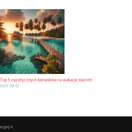
Top 5 egzotycznych kierunków na wakacje marzeń
2025-08-01
acyjny X