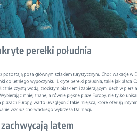
ukryte perełki południa
ąż pozostają poza głównym szlakiem turystycznym. Choć wakacje w Eur
ki do letniego wypoczynku. Ukryte perełki południa, takie jak plaża C
alicznie czystą wodą, złocistym piaskiem i zapierającymi dech w pier
ybierając mniej znane, a równie piękne plaże Europy, nie tylko unik
ich plażach Europy, warto uwzględnić takie miejsca, które oferują in
wanie wzdłuż chorwackiego wybrzeża Dalmacji.
 zachwycają latem