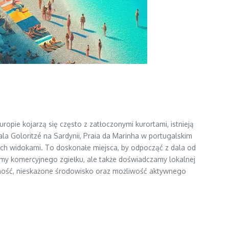
opie kojarzą się często z zatłoczonymi kurortami, istnieją
ala Goloritzé na Sardynii, Praia da Marinha w portugalskim
siach widokami. To doskonałe miejsca, by odpocząć z dala od
amy komercyjnego zgiełku, ale także doświadczamy lokalnej
tymność, nieskażone środowisko oraz możliwość aktywnego