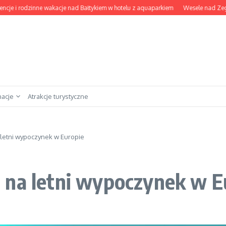
i rodzinne wakacje nad Bałtykiem w hotelu z aquaparkiem
Wesele nad Zegrzem: n
nacje
Atrakcje turystyczne
letni wypoczynek w Europie
 na letni wypoczynek w E