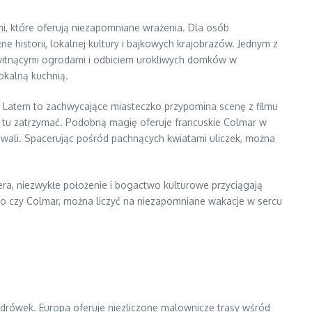
i, które oferują niezapomniane wrażenia. Dla osób
istorii, lokalnej kultury i bajkowych krajobrazów. Jednym z
, kwitnącymi ogrodami i odbiciem urokliwych domków w
lokalną kuchnią.
. Latem to zachwycające miasteczko przypomina scenę z filmu
ię tu zatrzymać. Podobną magię oferuje francuskie Colmar w
tiwali. Spacerując pośród pachnących kwiatami uliczek, można
ra, niezwykłe położenie i bogactwo kulturowe przyciągają
egio czy Colmar, można liczyć na niezapomniane wakacje w sercu
 wędrówek. Europa oferuje niezliczone malownicze trasy wśród