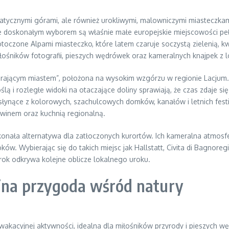
atycznymi górami, ale również urokliwymi, malowniczymi miasteczkam
oskonałym wyborem są właśnie małe europejskie miejscowości pełne h
m, otoczone Alpami miasteczko, które latem czaruje soczystą zielenią
 miłośników fotografii, pieszych wędrówek oraz kameralnych knajpek z 
ierającym miastem”, położona na wysokim wzgórzu w regionie Lacjum
ą i rozległe widoki na otaczające doliny sprawiają, że czas zdaje s
, słynące z kolorowych, szachulcowych domków, kanałów i letnich fes
 winem oraz kuchnią regionalną.
onała alternatywa dla zatłoczonych kurortów. Ich kameralna atmosfe
ków. Wybierając się do takich miejsc jak Hallstatt, Civita di Bagnor
krok odkrywa kolejne oblicze lokalnego uroku.
yjna przygoda wśród natury
rm wakacyjnej aktywności, idealna dla miłośników przyrody i pieszych