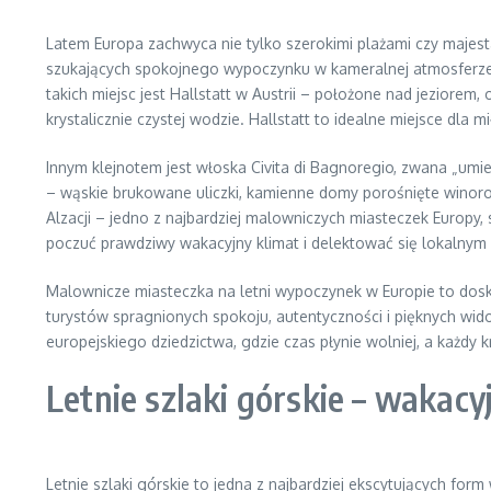
Latem Europa zachwyca nie tylko szerokimi plażami czy majest
szukających spokojnego wypoczynku w kameralnej atmosferze d
takich miejsc jest Hallstatt w Austrii – położone nad jeziore
krystalicznie czystej wodzie. Hallstatt to idealne miejsce dla
Innym klejnotem jest włoska Civita di Bagnoregio, zwana „um
– wąskie brukowane uliczki, kamienne domy porośnięte winorośl
Alzacji – jedno z najbardziej malowniczych miasteczek Europy
poczuć prawdziwy wakacyjny klimat i delektować się lokalnym
Malownicze miasteczka na letni wypoczynek w Europie to dosk
turystów spragnionych spokoju, autentyczności i pięknych wido
europejskiego dziedzictwa, gdzie czas płynie wolniej, a każdy 
Letnie szlaki górskie – wakac
Letnie szlaki górskie to jedna z najbardziej ekscytujących fo