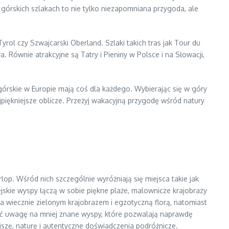
górskich szlakach to nie tylko niezapomniana przygoda, ale
rol czy Szwajcarski Oberland. Szlaki takich tras jak Tour du
ra. Równie atrakcyjne są Tatry i Pieniny w Polsce i na Słowacji,
górskie w Europie mają coś dla każdego. Wybierając się w góry
piękniejsze oblicze. Przeżyj wakacyjną przygodę wśród natury
lop. Wśród nich szczególnie wyróżniają się miejsca takie jak
jskie wyspy łączą w sobie piękne plaże, malownicze krajobrazy
ka wiecznie zielonym krajobrazem i egzotyczną florą, natomiast
cić uwagę na mniej znane wyspy, które pozwalają naprawdę
iszę, naturę i autentyczne doświadczenia podróżnicze.