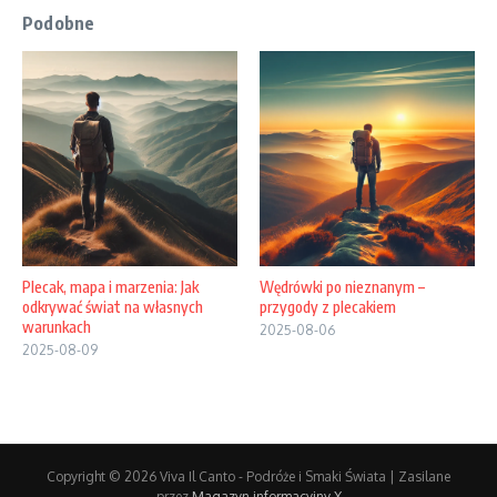
Podobne
Plecak, mapa i marzenia: Jak
Wędrówki po nieznanym –
odkrywać świat na własnych
przygody z plecakiem
warunkach
2025-08-06
2025-08-09
Copyright © 2026 Viva Il Canto - Podróże i Smaki Świata | Zasilane
przez
Magazyn informacyjny X