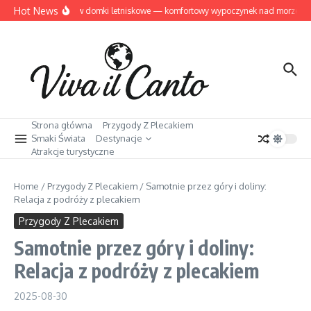
Przejdź do treści
Hot News
Dziwnów domki letniskowe — komfortowy wypoczynek nad morzem
Strona główna
Przygody Z Plecakiem
Smaki Świata
Destynacje
Atrakcje turystyczne
Home
/
Przygody Z Plecakiem
/
Samotnie przez góry i doliny:
Relacja z podróży z plecakiem
Przygody Z Plecakiem
Samotnie przez góry i doliny:
Relacja z podróży z plecakiem
2025-08-30