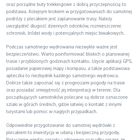
oraz porządne buty trekkingowe z dobrą przyczepnością to
podstawa. Kolejnym krokiem w przygotowaniach do samotnej
podróży z plecakiem jest zaplanowanie trasy. Należy
uwzględnić długość dziennych odcinków, rozmieszczenie
schronisk, źródeł wody i potencjalnych miejsc biwakowych.
Podczas samotnego wędrowania niezwykle ważne jest
bezpieczeństwo. Warto poinformować bliskich o planowanej
trasie i przybliżonych godzinach kontaktu. Użycie aplikacji GPS,
posiadanie papierowej mapy i kompasu, a także podstawowa
apteczka to niezbędnik każdego samotnego wędrowca.
Dobrze także zapoznać się z prognozami pogody na trasie
oraz posiadać umiejętność jej interpretacji w terenie. Dla
początkujących samotników polecane są dobrze oznaczone
szlaki w górach średnich, gdzie łatwiej o kontakt z innymi
turystami lub pomoc w nagłych przypadkach.
Odpowiednie przygotowanie do samotnej wędrówki z
plecakiem to inwestycja w udaną i bezpieczną przygodę.
Połączenie wiedzy, sprzętu i zdrowego rozsądku sprawi, że