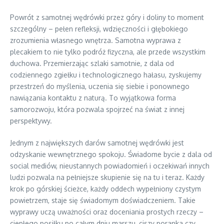
Powrót z samotnej wędrówki przez góry i doliny to moment
szczególny – pełen refleksji, wdzięczności i głębokiego
zrozumienia własnego wnętrza. Samotna wyprawa z
plecakiem to nie tylko podróż fizyczna, ale przede wszystkim
duchowa. Przemierzając szlaki samotnie, z dala od
codziennego zgiełku i technologicznego hałasu, zyskujemy
przestrzeń do myślenia, uczenia się siebie i ponownego
nawiązania kontaktu z naturą. To wyjątkowa forma
samorozwoju, która pozwala spojrzeć na świat z innej
perspektywy.
Jednym z największych darów samotnej wędrówki jest
odzyskanie wewnętrznego spokoju. Świadome bycie z dala od
social mediów, nieustannych powiadomień i oczekiwań innych
ludzi pozwala na pełniejsze skupienie się na tu i teraz. Każdy
krok po górskiej ścieżce, każdy oddech wypełniony czystym
powietrzem, staje się świadomym doświadczeniem. Takie
wyprawy uczą uważności oraz doceniania prostych rzeczy –
ciepłego posiłku po całym dniu marszu, ciszy poranka czy