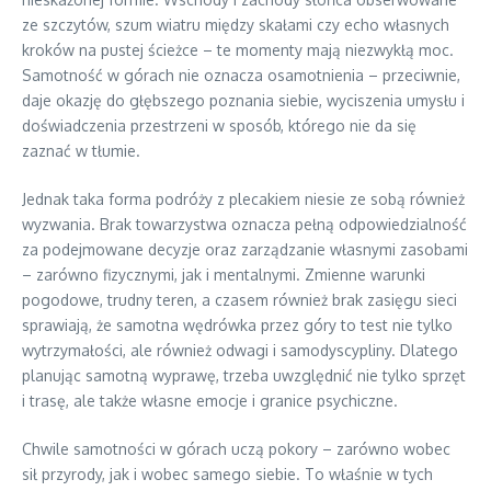
ze szczytów, szum wiatru między skałami czy echo własnych
kroków na pustej ścieżce – te momenty mają niezwykłą moc.
Samotność w górach nie oznacza osamotnienia – przeciwnie,
daje okazję do głębszego poznania siebie, wyciszenia umysłu i
doświadczenia przestrzeni w sposób, którego nie da się
zaznać w tłumie.
Jednak taka forma podróży z plecakiem niesie ze sobą również
wyzwania. Brak towarzystwa oznacza pełną odpowiedzialność
za podejmowane decyzje oraz zarządzanie własnymi zasobami
– zarówno fizycznymi, jak i mentalnymi. Zmienne warunki
pogodowe, trudny teren, a czasem również brak zasięgu sieci
sprawiają, że samotna wędrówka przez góry to test nie tylko
wytrzymałości, ale również odwagi i samodyscypliny. Dlatego
planując samotną wyprawę, trzeba uwzględnić nie tylko sprzęt
i trasę, ale także własne emocje i granice psychiczne.
Chwile samotności w górach uczą pokory – zarówno wobec
sił przyrody, jak i wobec samego siebie. To właśnie w tych