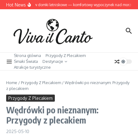
Przejdź do treści
Hot News
Dziwnów domki letniskowe — komfortowy wypoczynek nad morzem
Strona główna
Przygody Z Plecakiem
Smaki Świata
Destynacje
Atrakcje turystyczne
Home
/
Przygody Z Plecakiem
/
Wędrówki po nieznanym: Przygody
z plecakiem
Przygody Z Plecakiem
Wędrówki po nieznanym:
Przygody z plecakiem
2025-05-10