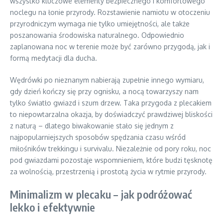
wszystko kluczowe elementy bezpiecznego i komfortowego
noclegu na łonie przyrody. Rozstawienie namiotu w otoczeniu
przyrodniczym wymaga nie tylko umiejętności, ale także
poszanowania środowiska naturalnego. Odpowiednio
zaplanowana noc w terenie może być zarówno przygodą, jak i
formą medytacji dla ducha.
Wędrówki po nieznanym nabierają zupełnie innego wymiaru,
gdy dzień kończy się przy ognisku, a nocą towarzyszy nam
tylko światło gwiazd i szum drzew. Taka przygoda z plecakiem
to niepowtarzalna okazja, by doświadczyć prawdziwej bliskości
z naturą – dlatego biwakowanie stało się jednym z
najpopularniejszych sposobów spędzania czasu wśród
miłośników trekkingu i survivalu. Niezależnie od pory roku, noc
pod gwiazdami pozostaje wspomnieniem, które budzi tęsknotę
za wolnością, przestrzenią i prostotą życia w rytmie przyrody.
Minimalizm w plecaku – jak podróżować
lekko i efektywnie