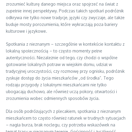
zrozumieć kulturę danego miejsca oraz spojrzeć na świat z
zupełnie innej perspektywy. Podczas takich spotkań podróżnik
odkrywa nie tylko nowe tradycje, języki czy zwyczaje, ale także
buduje mosty porozumienia, które wykraczają poza bariery
kulturowe i językowe.
Spotkania z nieznanym – szczególnie w kontekście kontaktu z
lokalną społecznością – to często momenty pełne
autentyczności. Niezależnie od tego, czy chodzi o wspólne
gotowanie lokalnych potraw w wiejskim domu, udział w
tradycyjnej uroczystości, czy rozmowę przy ognisku, podróżnik
zyskuje dostęp do życia mieszkańców „od środka”. Tego
rodzaju przygody z lokalnymi mieszkańcami nie tylko
ubogacają duchowo, ale również uczą pokory, otwartości i
zrozumienia wobec odmiennych sposobów życia.
Dla osób podróżujących z plecakiem, spotkania z nieznanym
mieszkańcem to często również ratunek w trudnych sytuacjach
– nagła burza, brak noclegu, czy potrzeba wskazówek na
temat trasy w nieznanym terenie. Gościnność i życzliwość