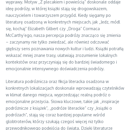
wyprawy. Motyw „Z plecakiem i powieścią” doskonale oddaje
ideę podróży, w której książki stają się drogowskazem,
nauczycielem i towarzyszem przygód. Kiedy sięgamy po
literaturę osadzoną w konkretnych miejscach, jak „Jedz, módl
się, kochaj” Elizabeth Gilbert czy „Droga” Cormaca
McCarthy’ego, nasza percepcja podróży znacząco się zmienia
– zaczynamy nie tylko zwiedzać, ale również odczuwać
głębszy sens poznawania nowych kultur i ludzi. Książki potrafią
wskazać mniej znane trasy, ułatwiają zrozumienie lokalnych
kontekstów oraz przyczyniają się do bardziej świadomego i
emocjonalnie intensywnego doświadczenia podróży.
Literatura podróżnicza oraz fikcja literacka osadzona w
konkretnych lokalizacjach doskonale wprowadzają czytelników
w klimat danego miejsca, wyprzedzając realną podróż o
emocjonalne przeżycia. Słowa kluczowe, takie jak „inspiracje
podróżnicze z książek”, „podróże literackie” czy „książki o
podróżach”, stają się coraz bardziej popularne wśród
globtroterów, którzy szukają czegoś więcej niż tylko
przewodnikowego podejścia do świata. Dzięki literaturze