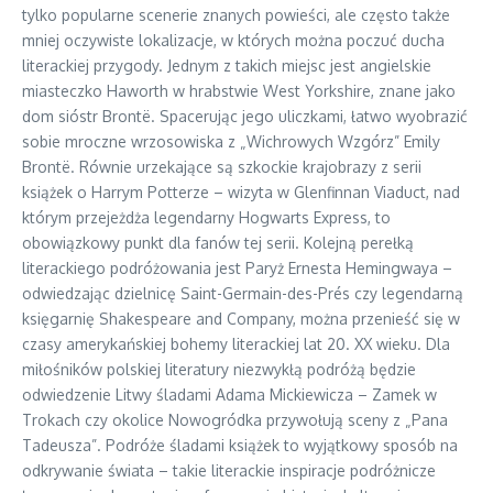
tylko popularne scenerie znanych powieści, ale często także
mniej oczywiste lokalizacje, w których można poczuć ducha
literackiej przygody. Jednym z takich miejsc jest angielskie
miasteczko Haworth w hrabstwie West Yorkshire, znane jako
dom sióstr Brontë. Spacerując jego uliczkami, łatwo wyobrazić
sobie mroczne wrzosowiska z „Wichrowych Wzgórz” Emily
Brontë. Równie urzekające są szkockie krajobrazy z serii
książek o Harrym Potterze – wizyta w Glenfinnan Viaduct, nad
którym przejeżdża legendarny Hogwarts Express, to
obowiązkowy punkt dla fanów tej serii. Kolejną perełką
literackiego podróżowania jest Paryż Ernesta Hemingwaya –
odwiedzając dzielnicę Saint-Germain-des-Prés czy legendarną
księgarnię Shakespeare and Company, można przenieść się w
czasy amerykańskiej bohemy literackiej lat 20. XX wieku. Dla
miłośników polskiej literatury niezwykłą podróżą będzie
odwiedzenie Litwy śladami Adama Mickiewicza – Zamek w
Trokach czy okolice Nowogródka przywołują sceny z „Pana
Tadeusza”. Podróże śladami książek to wyjątkowy sposób na
odkrywanie świata – takie literackie inspiracje podróżnicze