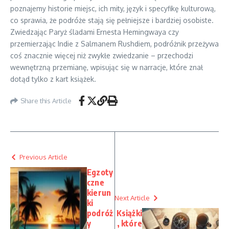
poznajemy historie miejsc, ich mity, język i specyfikę kulturową,
co sprawia, że podróże stają się pełniejsze i bardziej osobiste.
Zwiedzając Paryż śladami Ernesta Hemingwaya czy
przemierzając Indie z Salmanem Rushdiem, podróżnik przeżywa
coś znacznie więcej niż zwykłe zwiedzanie – przechodzi
wewnętrzną przemianę, wpisując się w narracje, które znał
dotąd tylko z kart książek.
Share this Article
Previous Article
Egzoty
czne
kierun
Next Article
ki
podróż
Książki
y
, które