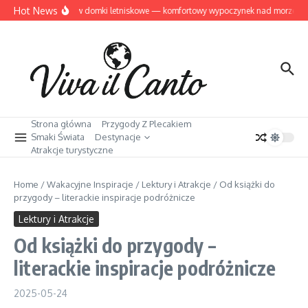
Przejdź do treści
Hot News
Dziwnów domki letniskowe — komfortowy wypoczynek nad morzem
Strona główna
Przygody Z Plecakiem
Smaki Świata
Destynacje
Atrakcje turystyczne
Home
/
Wakacyjne Inspiracje
/
Lektury i Atrakcje
/
Od książki do
przygody – literackie inspiracje podróżnicze
Lektury i Atrakcje
Od książki do przygody –
literackie inspiracje podróżnicze
2025-05-24