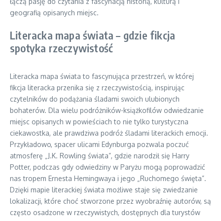
łączą pasję do czytania z fascynacją historią, kulturą i
geografią opisanych miejsc.
Literacka mapa świata – gdzie fikcja
spotyka rzeczywistość
Literacka mapa świata to fascynująca przestrzeń, w której
fikcja literacka przenika się z rzeczywistością, inspirując
czytelników do podążania śladami swoich ulubionych
bohaterów. Dla wielu podróżników-książkofilów odwiedzanie
miejsc opisanych w powieściach to nie tylko turystyczna
ciekawostka, ale prawdziwa podróż śladami literackich emocji.
Przykładowo, spacer ulicami Edynburga pozwala poczuć
atmosferę „J.K. Rowling świata”, gdzie narodził się Harry
Potter, podczas gdy odwiedziny w Paryżu mogą poprowadzić
nas tropem Ernesta Hemingwaya i jego „Ruchomego święta”.
Dzięki mapie literackiej świata możliwe staje się zwiedzanie
lokalizacji, które choć stworzone przez wyobraźnię autorów, są
często osadzone w rzeczywistych, dostępnych dla turystów