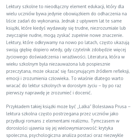
Lektury szkolne to nieodłączny element edukacji, który dla
wielu uczniów bywa jedynie obowiązkiem do odhaczenia na
liście zadań do wykonania. Jednak z upływem lat te same
książki, które kiedyś wydawały się trudne, niezrozumiałe lub
zwyczajnie nudne, mogą zyskać zupełnie nowe znaczenie.
Lektury, które odkrywamy na nowo po latach, często ukazują
swoją głębię dopiero wtedy, gdy czytelnik zdobędzie więcej
życiowego doświadczenia i wrażliwości. Literatura, która w
wieku szkolnym była niezauważona lub pospiesznie
przeczytana, może okazać się fascynującym źródłem refleksji,
emocji i zrozumienia człowieka. To właśnie dlatego warto
wracać do lektur szkolnych w dorosłym życiu – by po raz
pierwszy naprawdę je zrozumieć i docenić.
Przykładem takiej książki może być „Lalka” Bolesława Prusa –
lektura szkolna często postrzegana przez uczniów jako
przydługi romans z elementami realizmu. Tymczasem w
dorosłości ujawnia się jej wielowymiarowość: krytyka
społeczna, psychologiczna analiza postaci oraz niezwykle