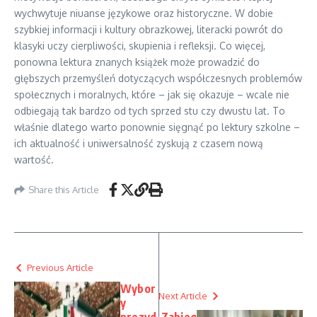
wychwytuje niuanse językowe oraz historyczne. W dobie
szybkiej informacji i kultury obrazkowej, literacki powrót do
klasyki uczy cierpliwości, skupienia i refleksji. Co więcej,
ponowna lektura znanych książek może prowadzić do
głębszych przemyśleń dotyczących współczesnych problemów
społecznych i moralnych, które – jak się okazuje – wcale nie
odbiegają tak bardzo od tych sprzed stu czy dwustu lat. To
właśnie dlatego warto ponownie sięgnąć po lektury szkolne –
ich aktualność i uniwersalność zyskują z czasem nową
wartość.
Share this Article
Previous Article
Wybor
Next Article
y