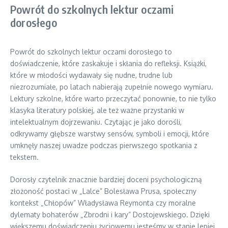
Powrót do szkolnych lektur oczami
dorosłego
Powrót do szkolnych lektur oczami dorosłego to
doświadczenie, które zaskakuje i skłania do refleksji. Książki,
które w młodości wydawały się nudne, trudne lub
niezrozumiałe, po latach nabierają zupełnie nowego wymiaru.
Lektury szkolne, które warto przeczytać ponownie, to nie tylko
klasyka literatury polskiej, ale też ważne przystanki w
intelektualnym dojrzewaniu. Czytając je jako dorośli,
odkrywamy głębsze warstwy sensów, symboli i emocji, które
umknęły naszej uwadze podczas pierwszego spotkania z
tekstem.
Dorosły czytelnik znacznie bardziej doceni psychologiczną
złożoność postaci w „Lalce” Bolesława Prusa, społeczny
kontekst „Chłopów” Władysława Reymonta czy moralne
dylematy bohaterów „Zbrodni i kary” Dostojewskiego. Dzięki
większemu doświadczeniu życiowemu jesteśmy w stanie lepiej