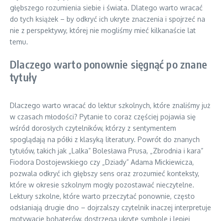
głębszego rozumienia siebie i świata. Dlatego warto wracać
do tych książek – by odkryć ich ukryte znaczenia i spojrzeć na
nie z perspektywy, której nie mogliśmy mieć kilkanaście lat
temu.
Dlaczego warto ponownie sięgnąć po znane
tytuły
Dlaczego warto wracać do lektur szkolnych, które znaliśmy już
w czasach młodości? Pytanie to coraz częściej pojawia się
wśród dorosłych czytelników, którzy z sentymentem
spoglądają na półki z klasyką literatury. Powrót do znanych
tytułów, takich jak „Lalka” Bolesława Prusa, „Zbrodnia i kara”
Fiodora Dostojewskiego czy „Dziady” Adama Mickiewicza,
pozwala odkryć ich głębszy sens oraz zrozumieć konteksty,
które w okresie szkolnym mogły pozostawać nieczytelne.
Lektury szkolne, które warto przeczytać ponownie, często
odsłaniają drugie dno – dojrzalszy czytelnik inaczej interpretuje
motywacje bohaterów, dostrzega ukryte symbole i lepiej