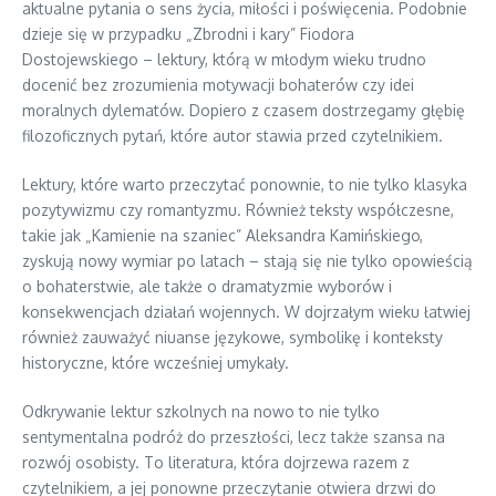
aktualne pytania o sens życia, miłości i poświęcenia. Podobnie
dzieje się w przypadku „Zbrodni i kary” Fiodora
Dostojewskiego – lektury, którą w młodym wieku trudno
docenić bez zrozumienia motywacji bohaterów czy idei
moralnych dylematów. Dopiero z czasem dostrzegamy głębię
filozoficznych pytań, które autor stawia przed czytelnikiem.
Lektury, które warto przeczytać ponownie, to nie tylko klasyka
pozytywizmu czy romantyzmu. Również teksty współczesne,
takie jak „Kamienie na szaniec” Aleksandra Kamińskiego,
zyskują nowy wymiar po latach – stają się nie tylko opowieścią
o bohaterstwie, ale także o dramatyzmie wyborów i
konsekwencjach działań wojennych. W dojrzałym wieku łatwiej
również zauważyć niuanse językowe, symbolikę i konteksty
historyczne, które wcześniej umykały.
Odkrywanie lektur szkolnych na nowo to nie tylko
sentymentalna podróż do przeszłości, lecz także szansa na
rozwój osobisty. To literatura, która dojrzewa razem z
czytelnikiem, a jej ponowne przeczytanie otwiera drzwi do