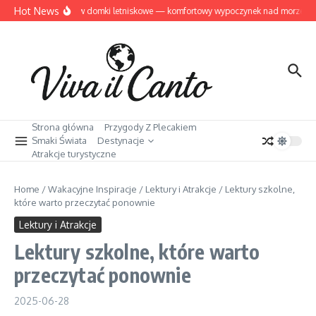
Przejdź do treści
Hot News
Dziwnów domki letniskowe — komfortowy wypoczynek nad morzem
Strona główna
Przygody Z Plecakiem
Smaki Świata
Destynacje
Atrakcje turystyczne
Home
/
Wakacyjne Inspiracje
/
Lektury i Atrakcje
/
Lektury szkolne,
które warto przeczytać ponownie
Lektury i Atrakcje
Lektury szkolne, które warto
przeczytać ponownie
2025-06-28