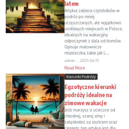
latem
Artykuł zabiera czytelników w
podróż po mniej
uczęszczanych, ale wyjątkowo
urokliwych miejscach w Polsce,
idealnych na wakacyjny
odpoczynek z dala od tłumów.
Opisuje malownicze
miasteczka, takie jak L...
admin
2025-06-13
Read More
Kierunki Podróży
Egzotyczne kierunki
podróży idealne na
zimowe wakacje
Jeśli marzysz o ucieczce od
chłodnej, szarej zimy i
zatęskniłeś za słońcem oraz
ciepłem, ten artykuł jest dla