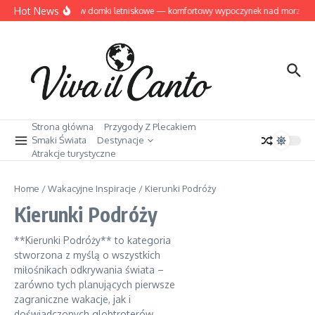
Przejdź do treści
Hot News
Dziwnów domki letniskowe — komfortowy wypoczynek nad morzem
Strona główna
Przygody Z Plecakiem
Smaki Świata
Destynacje
Atrakcje turystyczne
Home
/
Wakacyjne Inspiracje
/
Kierunki Podróży
Kierunki Podróży
**Kierunki Podróży** to kategoria
stworzona z myślą o wszystkich
miłośnikach odkrywania świata –
zarówno tych planujących pierwsze
zagraniczne wakacje, jak i
doświadczonych globtroterów