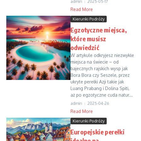
admin
2025-05-17
Read More
Kierunki Podróży
Egzotyczne miejsca,
które musisz
odwiedzić
W artykule odkryjesz niezwykłe
miejsca na świecie – od
bajecznych rajskich wysp jak
Bora Bora czy Seszele, przez
ukryte perełki Azji takie jak
Luang Prabang i Dolina Spiti,
aż po egzotyczne cuda natur...
admin
2025-04-26
Read More
Kierunki Podróży
Europejskie perełki
idealne na