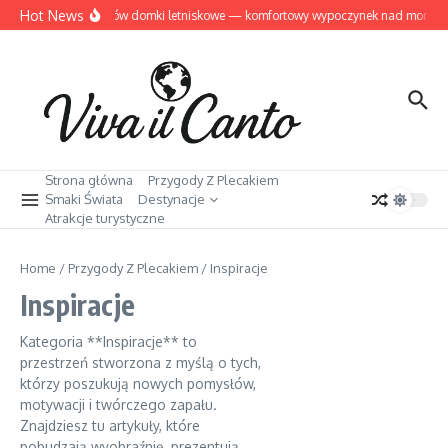
Przejdź do treści
Hot News
Dziwnów domki letniskowe — komfortowy wypoczynek nad morzem
Strona główna
Przygody Z Plecakiem
Smaki Świata
Destynacje
Atrakcje turystyczne
Home
/
Przygody Z Plecakiem
/
Inspiracje
Inspiracje
Kategoria **Inspiracje** to
przestrzeń stworzona z myślą o tych,
którzy poszukują nowych pomysłów,
motywacji i twórczego zapału.
Znajdziesz tu artykuły, które
pobudzają wyobraźnię, prezentują