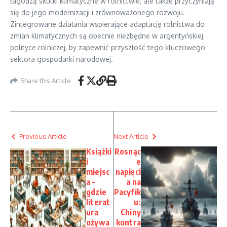
łagodzą skutki klimatyczne w rolnictwie, ale także przyczyniają
się do jego modernizacji i zrównoważonego rozwoju.
Zintegrowane działania wspierające adaptację rolnictwa do
zmian klimatycznych są obecnie niezbędne w argentyńskiej
polityce rolniczej, by zapewnić przyszłość tego kluczowego
sektora gospodarki narodowej.
Share this Article
Previous Article
Next Article
Książki
Rosnąc
i
e
miejsc
napięci
a –
a na
gdzie
Pacyfik
literat
u:
ura
Chiny
ożywa
kontra