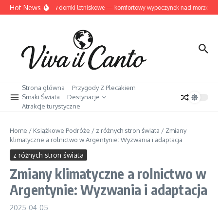
Przejdź do treści
Hot News
Dziwnów domki letniskowe — komfortowy wypoczynek nad morzem
Strona główna
Przygody Z Plecakiem
Smaki Świata
Destynacje
Atrakcje turystyczne
Home
/
Książkowe Podróże
/
z różnych stron świata
/
Zmiany
klimatyczne a rolnictwo w Argentynie: Wyzwania i adaptacja
z różnych stron świata
Zmiany klimatyczne a rolnictwo w
Argentynie: Wyzwania i adaptacja
2025-04-05