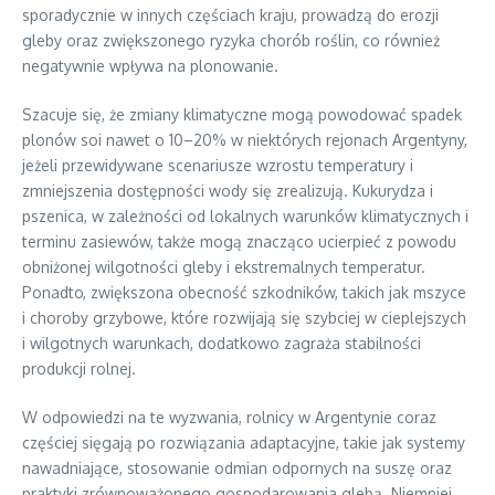
sporadycznie w innych częściach kraju, prowadzą do erozji
gleby oraz zwiększonego ryzyka chorób roślin, co również
negatywnie wpływa na plonowanie.
Szacuje się, że zmiany klimatyczne mogą powodować spadek
plonów soi nawet o 10–20% w niektórych rejonach Argentyny,
jeżeli przewidywane scenariusze wzrostu temperatury i
zmniejszenia dostępności wody się zrealizują. Kukurydza i
pszenica, w zależności od lokalnych warunków klimatycznych i
terminu zasiewów, także mogą znacząco ucierpieć z powodu
obniżonej wilgotności gleby i ekstremalnych temperatur.
Ponadto, zwiększona obecność szkodników, takich jak mszyce
i choroby grzybowe, które rozwijają się szybciej w cieplejszych
i wilgotnych warunkach, dodatkowo zagraża stabilności
produkcji rolnej.
W odpowiedzi na te wyzwania, rolnicy w Argentynie coraz
częściej sięgają po rozwiązania adaptacyjne, takie jak systemy
nawadniające, stosowanie odmian odpornych na suszę oraz
praktyki zrównoważonego gospodarowania glebą. Niemniej