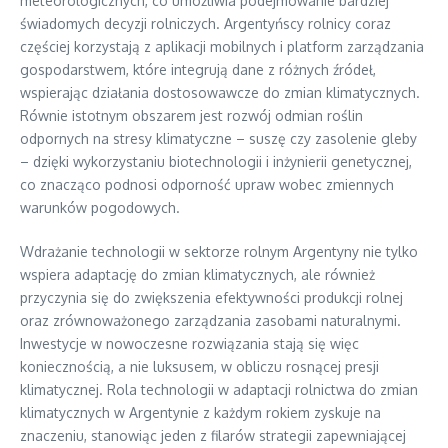
meteorologicznych, co umożliwia podejmowanie bardziej
świadomych decyzji rolniczych. Argentyńscy rolnicy coraz
częściej korzystają z aplikacji mobilnych i platform zarządzania
gospodarstwem, które integrują dane z różnych źródeł,
wspierając działania dostosowawcze do zmian klimatycznych.
Równie istotnym obszarem jest rozwój odmian roślin
odpornych na stresy klimatyczne – suszę czy zasolenie gleby
– dzięki wykorzystaniu biotechnologii i inżynierii genetycznej,
co znacząco podnosi odporność upraw wobec zmiennych
warunków pogodowych.
Wdrażanie technologii w sektorze rolnym Argentyny nie tylko
wspiera adaptację do zmian klimatycznych, ale również
przyczynia się do zwiększenia efektywności produkcji rolnej
oraz zrównoważonego zarządzania zasobami naturalnymi.
Inwestycje w nowoczesne rozwiązania stają się więc
koniecznością, a nie luksusem, w obliczu rosnącej presji
klimatycznej. Rola technologii w adaptacji rolnictwa do zmian
klimatycznych w Argentynie z każdym rokiem zyskuje na
znaczeniu, stanowiąc jeden z filarów strategii zapewniającej