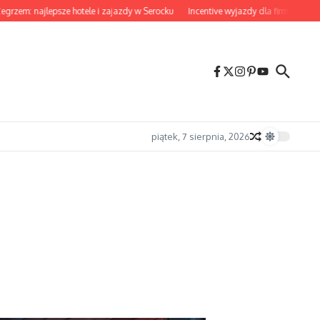
 najlepsze hotele i zajazdy w Serocku
Incentive wyjazdy dla firm które napraw
piątek, 7 sierpnia, 2026