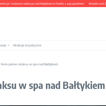
 i rodzinne wakacje nad Bałtykiem w hotelu z aquaparkiem
Wesele nad Zegrzem:
nacje
Atrakcje turystyczne
ferie pełne relaksu w spa nad Bałtykiem
laksu w spa nad Bałtykiem