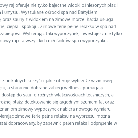
wy raj oferuje nie tylko bajeczne widoki ośnieżonych plaż i
a i umysłu. Wyszukane ośrodki spa nad Bałtykiem
pię oraz sauny z widokiem na zimowe morze. Każda usługa
j ciepła i spokoju. Zimowe ferie pełne relaksu w spa nad
biegowi. Wybierając taki wypoczynek, inwestujesz nie tylko
mowy raj dla wszystkich miłośników spa i wypoczynku.
 z unikalnych korzyści, jakie oferuje wybrzeże w zimowej
łku, a starannie dobrane zabiegi wellness pomagają
 dostęp do saun o różnych właściwościach leczniczych, a
oźnej plaży, delektowanie się łagodnym szumem fal oraz
m doznaniom zimowy wypoczynek nabiera nowego wymiaru,
bierając zimowe ferie pełne relaksu na wybrzeżu, można
stał dopracowany, by zapewnić pełen relaks i odprężenie w