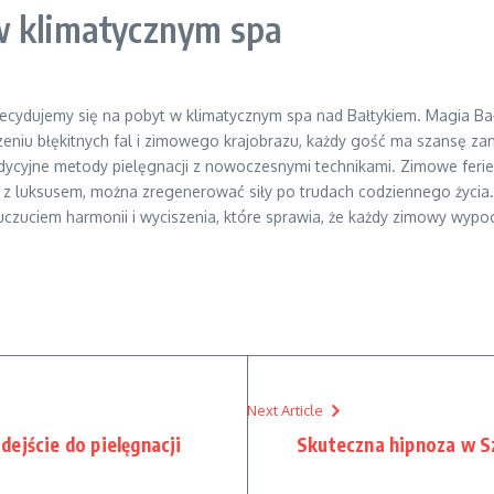
w klimatycznym spa
ecydujemy się na pobyt w klimatycznym spa nad Bałtykiem. Magia Bał
zeniu błękitnych fal i zimowego krajobrazu, każdy gość ma szansę za
radycyjne metody pielęgnacji z nowoczesnymi technikami. Zimowe feri
 z luksusem, można zregenerować siły po trudach codziennego życia.
kże uczuciem harmonii i wyciszenia, które sprawia, że każdy zimowy w
Next Article
ejście do pielęgnacji
Skuteczna hipnoza w Sz