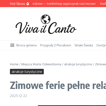
Przejdź do treści
Hot News
ziwnów domki letniskowe — komfortowy wypoczynek nad morzem
Konferencje
Strona główna
Przygody Z Plecakiem
Smaki Świata
Desty
Home
/
Miejsca Warte Odwiedzenia
/
atrakcje turystyczne
/
Zimowe 
atrakcje turystyczne
Zimowe ferie pełne re
2025-12-22