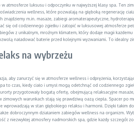
ę w atmosferze luksusu i odpoczynku w najwyższej klasy spa. Ten zimo
oświadczenia wellness, które pozwalają na głęboką regenerację ciał
ych znajdziemy m.in. masaże, zabiegi aromaterapeutyczne, hydrotera
się od codziennego zgiełku i zatopić w luksusowej atmosferze pełne
iegów z unikalnym, mroźnym klimatem, który dodaje magii każdemu za
ozwolą naładować baterie przed kolejnymi wyzwaniami. To idealny zi
relaks na wybrzeżu
ja, aby zanurzyć się w atmosferze wellness i odprężenia, korzystając
pa to czas, kiedy ciało i umysł mogą odetchnąć od codziennego zgie
rorty przygotowały bogatą ofertę, obejmującą relaksacyjne masaże,
 zimowych warunkach stają się prawdziwą oazą ciepła. Spacer po mr
re wprowadzają w stan głębokiego relaksu i harmonii. Dzięki taki
le także dobroczynnym działaniem zabiegów wellness na organizm. Wy
ść z niezwykłej atmosfery nadmorskich spa, gdzie każdy szczegół zo