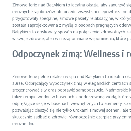
Zimowe ferie nad Bałtykiem to idealna okazja, aby zanurzyć si
mroźnych krajobrazów, ale przede wszystkim niepowtarzalne d
przygotowały specjalne, zimowe pakiety relaksacyjne, w któr
została zaprojektowana z myślą o osobach pragnących oderwać 
Bałtykiem to doskonały sposób na połączenie zdrowotnych zab
w swoje zdrowie, ale i w niezapomniane wspomnienia, które p
Odpoczynek zimą: Wellness i 
Zimowe ferie pełne relaksu w spa nad Bałtykiem to idealna okaz
aurze. Odprężający wypoczynek zimą w eleganckich centrach s
zregenerować siły oraz poprawić samopoczucie. Nadmorskie ku
także terapie wodne w basenach z podgrzewaną wodą, które w
odprężające sesje w basenach wewnętrznych to elementy, któ
pozwalając cieszyć się nie tylko urokami zimowej scenerii, a
skutecznie zadbać o zdrowie, równocześnie czerpiąc przyjemno
mroźne dni.