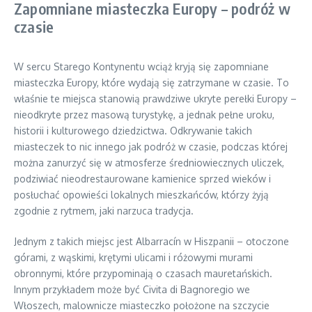
Zapomniane miasteczka Europy – podróż w
czasie
W sercu Starego Kontynentu wciąż kryją się zapomniane
miasteczka Europy, które wydają się zatrzymane w czasie. To
właśnie te miejsca stanowią prawdziwe ukryte perełki Europy –
nieodkryte przez masową turystykę, a jednak pełne uroku,
historii i kulturowego dziedzictwa. Odkrywanie takich
miasteczek to nic innego jak podróż w czasie, podczas której
można zanurzyć się w atmosferze średniowiecznych uliczek,
podziwiać nieodrestaurowane kamienice sprzed wieków i
posłuchać opowieści lokalnych mieszkańców, którzy żyją
zgodnie z rytmem, jaki narzuca tradycja.
Jednym z takich miejsc jest Albarracín w Hiszpanii – otoczone
górami, z wąskimi, krętymi ulicami i różowymi murami
obronnymi, które przypominają o czasach mauretańskich.
Innym przykładem może być Civita di Bagnoregio we
Włoszech, malownicze miasteczko położone na szczycie