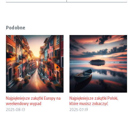
Podobne
Najpiękniejsze zakątki Europy na
Najpiękniejsze zakątki Polski,
weekendowy wypad
które musisz zobaczyć
2025-08-13
2025-07-19