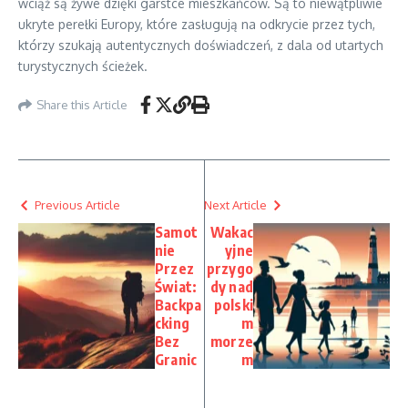
wciąż są żywe dzięki garstce mieszkańców. Są to niewątpliwie
ukryte perełki Europy, które zasługują na odkrycie przez tych,
którzy szukają autentycznych doświadczeń, z dala od utartych
turystycznych ścieżek.
Share this Article
Previous Article
Next Article
Samot
Wakac
nie
yjne
Przez
przygo
Świat:
dy nad
Backpa
polski
cking
m
Bez
morze
Granic
m