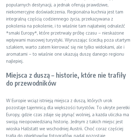
popularnych destynacji, a jednak oferują prawdziwe,
niekomercyjne doświadczenia. Regionalna kuchnia jest tam
integralną częścią codziennego życia, przekazywana z
pokolenia na pokolenie, i to właśnie tam najłatwiej odnaleźć
*smaki Europy*, które przetrwały próbę czasu – nieskażone
wpływami masowej turystyki. Wyruszając ścieżką poza utartym
szlakiem, warto zatem kierować się nie tylko widokami, ale i
aromatami – to właśnie one ukazują duszę danego regionu
najlepiej.
Miejsca z duszą – historie, które nie trafiły
do przewodników
W Europie wciąż istnieją miejsca z duszą, których urok
pozostaje tajemnicą dla większości turystów. To ukryte perełki
Europy, gdzie czas zdaje się płynąć wolniej, a każda uliczka ma
swoją nieopowiedzianą historię. Jednym z takich miejsc jest
wioska Hallstatt we wschodniej Austrii. Choć coraz częściej
trafia do obiektywów fotografów, nadal pozostaje