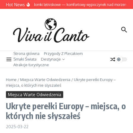
Przejdź do treści
Hot News
Dziwnów domki letniskowe — komfortowy wypoczynek nad morzem
Strona główna
Przygody Z Plecakiem
Smaki Świata
Destynacje
Atrakcje turystyczne
Home
/
Miejsca Warte Odwiedzenia
/
Ukryte perełki Europy –
miejsca, o których nie słyszałeś
Miejsca Warte Odwiedzenia
Ukryte perełki Europy – miejsca, o
których nie słyszałeś
2025-03-22