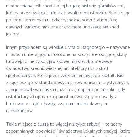
niedoceniana jeśli chodzi o jej bogatą historię górników soli,
którzy przez tysiąclecia kształtowali to miasteczko. Spacerując
po jego kamiennych uliczkach, można poczuć atmosferę
dawnych wieków, niesioną przez mgłę unoszącą się znad
jeziora.
Innym przykładem są włoskie Civita di Bagnoregio – nazywane
miastem umierającym. Położone na szczycie erodującej skały
tufowej, to nie tylko zjawiskowe miasteczko, ale żywe
świadectwo średniowiecznej architektury i katastrof
geologicznych, które przez wieki zmieniały jego kształt. Nie
znajdziesz go w standardowych przewodnikach turystycznych,
a jego prawdziwa dusza ujawnia się dopiero po zmroku, gdy
ostatni turyści opuszczają most prowadzący do osady, a
brukowane alejki ożywają wspomnieniami dawnych
mieszkańców.
Takie miejsca z duszą to więcej niż tylko zabytki – to sceny
zapomnianych opowieści i świadectwa lokalnych tradycji, które