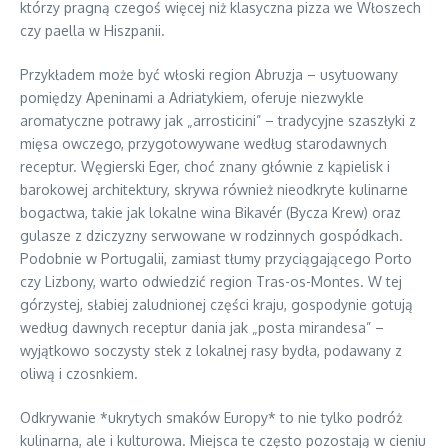
którzy pragną czegoś więcej niż klasyczna pizza we Włoszech
czy paella w Hiszpanii.
Przykładem może być włoski region Abruzja – usytuowany
pomiędzy Apeninami a Adriatykiem, oferuje niezwykle
aromatyczne potrawy jak „arrosticini” – tradycyjne szaszłyki z
mięsa owczego, przygotowywane według starodawnych
receptur. Węgierski Eger, choć znany głównie z kąpielisk i
barokowej architektury, skrywa również nieodkryte kulinarne
bogactwa, takie jak lokalne wina Bikavér (Bycza Krew) oraz
gulasze z dziczyzny serwowane w rodzinnych gospódkach.
Podobnie w Portugalii, zamiast tłumy przyciągającego Porto
czy Lizbony, warto odwiedzić region Tras-os-Montes. W tej
górzystej, słabiej zaludnionej części kraju, gospodynie gotują
według dawnych receptur dania jak „posta mirandesa” –
wyjątkowo soczysty stek z lokalnej rasy bydła, podawany z
oliwą i czosnkiem.
Odkrywanie *ukrytych smaków Europy* to nie tylko podróż
kulinarna, ale i kulturowa. Miejsca te często pozostają w cieniu