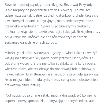
Równie imponującą ukrytą perełką jest Rezerwat Przyrody
Białe Karpaty na pograniczu Czech i Słowacji. To miejsce,
gdzie rozległe łąki pełne rzadkich gatunków orchidei łączą się
z wiekowymi lasami i tradycyjnym, mało zmienionym przez
człowieka krajobrazem. Spacerując tutejszymi ścieżkami,
można natknąć się na dzikie zwierzęta takie jak żbiki, jelenie czy
orliki krzykliwe, których nie sposób zobaczyć w bardziej
zurbanizowanych rejonach Europy.
Miłośnicy dzikości i surowych pejzaży powinni także rozważyć
wizytę na szkockich Wyspach Zewnętrznych Hebrydów. Te
oddalone wyspy oferują nie tylko spektakularne klify i puste,
wietrzne plaże, ale też okazję do obserwacji fok, delfinów, a
nawet orków. Brak tłumów i nienaruszona przyroda sprawiają,
że to miejsce idealne dla tych, którzy cenią sobie obcowanie z
prawdziwą dziką naturą.
Podróżując poza znane szlaki, można doświadczyć Europy w
zupełnie nowy sposób. Nie odkrywając tłumnych miast, ale