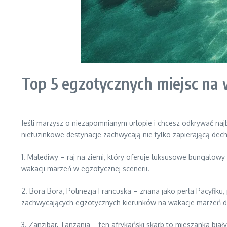
Top 5 egzotycznych miejsc na
Jeśli marzysz o niezapomnianym urlopie i chcesz odkrywać najb
nietuzinkowe destynacje zachwycają nie tylko zapierającą dech
1. Malediwy – raj na ziemi, który oferuje luksusowe bungalowy
wakacji marzeń w egzotycznej scenerii.
2. Bora Bora, Polinezja Francuska – znana jako perła Pacyfiku,
zachwycających egzotycznych kierunków na wakacje marzeń dl
3. Zanzibar, Tanzania – ten afrykański skarb to mieszanka biały