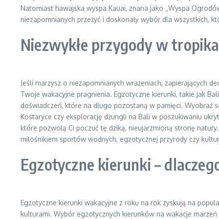
Natomiast hawajska wyspa Kauai, znana jako „Wyspa Ogrodów”,
niezapomnianych przeżyć i doskonały wybór dla wszystkich, k
Niezwykłe przygody w tropika
Jeśli marzysz o niezapomnianych wrażeniach, zapierających de
Twoje wakacyjne pragnienia. Egzotyczne kierunki, takie jak Bal
doświadczeń, które na długo pozostaną w pamięci. Wyobraź s
Kostaryce czy eksplorację dżungli na Bali w poszukiwaniu ukry
które pozwolą Ci poczuć tę dziką, nieujarzmioną stronę natury
miłośnikiem sportów wodnych, egzotycznej przyrody czy kultury
Egzotyczne kierunki – dlaczeg
Egzotyczne kierunki wakacyjne z roku na rok zyskują na popu
kulturami. Wybór egzotycznych kierunków na wakacje marzeń t