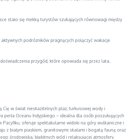
jsce stało się mekką turystów szukających równowagi między
dla aktywnych podróżników pragnących połączyć wakacje
doświadczenia przygód, które opowiada się przez lata.
Cię w świat nieskazitelnych plaż, turkusowej wody i
wa perła Oceanu Indyjskiego – idealna dla osób poszukujących
acyfiku, oferuje spektakularne widoki na góry wulkaniczne i
ju z białym piaskiem, granitowymi skałami i bogatą fauną oraz
onego środowiska, błękitnych wód i relaksującej atmosfery.