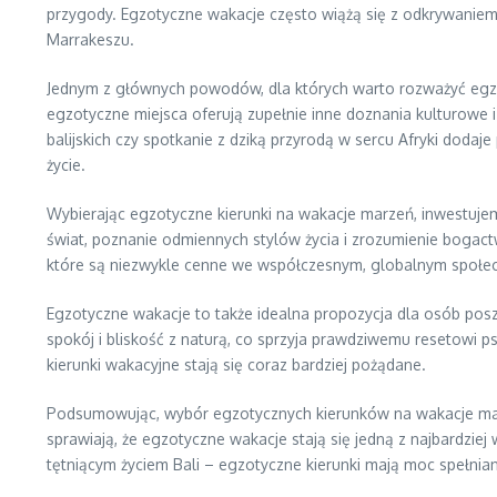
przygody. Egzotyczne wakacje często wiążą się z odkrywaniem 
Marrakeszu.
Jednym z głównych powodów, dla których warto rozważyć egzoty
egzotyczne miejsca oferują zupełnie inne doznania kulturowe 
balijskich czy spotkanie z dziką przyrodą w sercu Afryki doda
życie.
Wybierając egzotyczne kierunki na wakacje marzeń, inwestujem
świat, poznanie odmiennych stylów życia i zrozumienie bogact
które są niezwykle cenne we współczesnym, globalnym społe
Egzotyczne wakacje to także idealna propozycja dla osób pos
spokój i bliskość z naturą, co sprzyja prawdziwemu resetowi 
kierunki wakacyjne stają się coraz bardziej pożądane.
Podsumowując, wybór egzotycznych kierunków na wakacje marze
sprawiają, że egzotyczne wakacje stają się jedną z najbardziej
tętniącym życiem Bali – egzotyczne kierunki mają moc spełnia