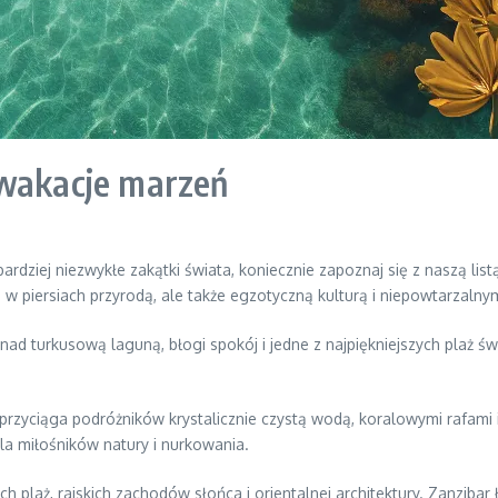
 wakacje marzeń
ardziej niezwykłe zakątki świata, koniecznie zapoznaj się z naszą li
 w piersiach przyrodą, ale także egzotyczną kulturą i niepowtarzaln
 nad turkusową laguną, błogi spokój i jedne z najpiękniejszych plaż ś
 przyciąga podróżników krystalicznie czystą wodą, koralowymi rafami 
a miłośników natury i nurkowania.
ch plaż, rajskich zachodów słońca i orientalnej architektury. Zanzibar