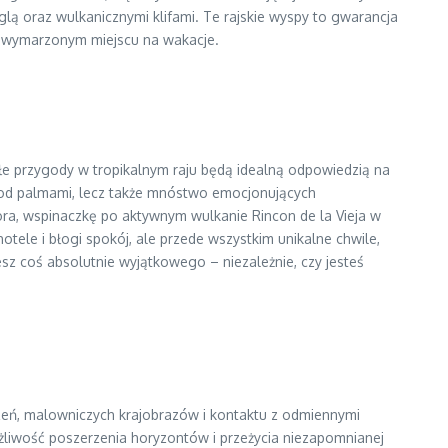
ą oraz wulkanicznymi klifami. Te rajskie wyspy to gwarancja
ym wymarzonym miejscu na wakacje.
łe przygody w tropikalnym raju będą idealną odpowiedzią na
ks pod palmami, lecz także mnóstwo emocjonujących
a, wspinaczkę po aktywnym wulkanie Rincon de la Vieja w
tele i błogi spokój, ale przede wszystkim unikalne chwile,
esz coś absolutnie wyjątkowego – niezależnie, czy jesteś
czeń, malowniczych krajobrazów i kontaktu z odmiennymi
żliwość poszerzenia horyzontów i przeżycia niezapomnianej