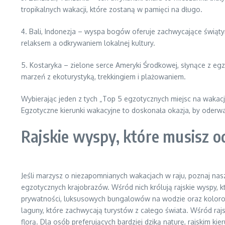
tropikalnych wakacji, które zostaną w pamięci na długo.
4. Bali, Indonezja – wyspa bogów oferuje zachwycające świąt
relaksem a odkrywaniem lokalnej kultury.
5. Kostaryka – zielone serce Ameryki Środkowej, słynące z eg
marzeń z ekoturystyką, trekkingiem i plażowaniem.
Wybierając jeden z tych „Top 5 egzotycznych miejsc na wakac
Egzotyczne kierunki wakacyjne to doskonała okazja, by oderwać s
Rajskie wyspy, które musisz o
Jeśli marzysz o niezapomnianych wakacjach w raju, poznaj nas
egzotycznych krajobrazów. Wśród nich królują rajskie wyspy, 
prywatności, luksusowych bungalowów na wodzie oraz kolorowy
laguny, które zachwycają turystów z całego świata. Wśród raj
florą. Dla osób preferujących bardziej dziką naturę, rajskim k