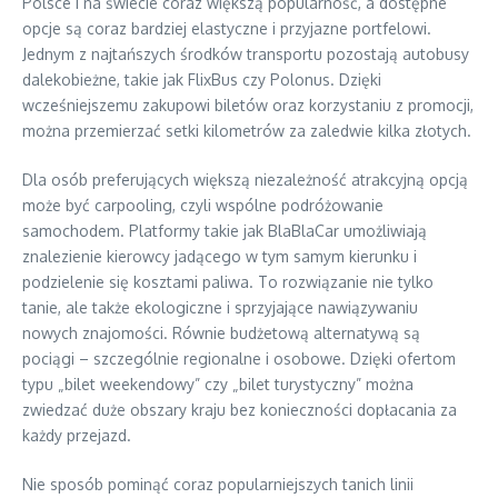
Polsce i na świecie coraz większą popularność, a dostępne
opcje są coraz bardziej elastyczne i przyjazne portfelowi.
Jednym z najtańszych środków transportu pozostają autobusy
dalekobieżne, takie jak FlixBus czy Polonus. Dzięki
wcześniejszemu zakupowi biletów oraz korzystaniu z promocji,
można przemierzać setki kilometrów za zaledwie kilka złotych.
Dla osób preferujących większą niezależność atrakcyjną opcją
może być carpooling, czyli wspólne podróżowanie
samochodem. Platformy takie jak BlaBlaCar umożliwiają
znalezienie kierowcy jadącego w tym samym kierunku i
podzielenie się kosztami paliwa. To rozwiązanie nie tylko
tanie, ale także ekologiczne i sprzyjające nawiązywaniu
nowych znajomości. Równie budżetową alternatywą są
pociągi – szczególnie regionalne i osobowe. Dzięki ofertom
typu „bilet weekendowy” czy „bilet turystyczny” można
zwiedzać duże obszary kraju bez konieczności dopłacania za
każdy przejazd.
Nie sposób pominąć coraz popularniejszych tanich linii