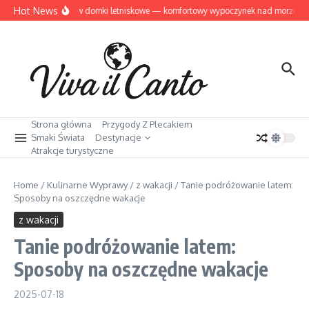
Przejdź do treści
Hot News
Dziwnów domki letniskowe — komfortowy wypoczynek nad morzem
Strona główna
Przygody Z Plecakiem
Smaki Świata
Destynacje
Atrakcje turystyczne
Home
/
Kulinarne Wyprawy
/
z wakacji
/
Tanie podróżowanie latem:
Sposoby na oszczędne wakacje
z wakacji
Tanie podróżowanie latem:
Sposoby na oszczędne wakacje
2025-07-18