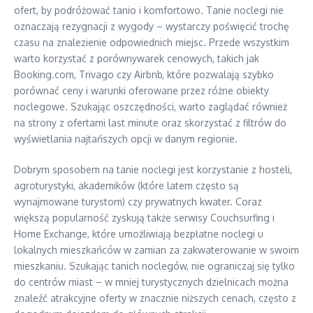
ofert, by podróżować tanio i komfortowo. Tanie noclegi nie
oznaczają rezygnacji z wygody – wystarczy poświęcić trochę
czasu na znalezienie odpowiednich miejsc. Przede wszystkim
warto korzystać z porównywarek cenowych, takich jak
Booking.com, Trivago czy Airbnb, które pozwalają szybko
porównać ceny i warunki oferowane przez różne obiekty
noclegowe. Szukając oszczędności, warto zaglądać również
na strony z ofertami last minute oraz skorzystać z filtrów do
wyświetlania najtańszych opcji w danym regionie.
Dobrym sposobem na tanie noclegi jest korzystanie z hosteli,
agroturystyki, akademików (które latem często są
wynajmowane turystom) czy prywatnych kwater. Coraz
większą popularność zyskują także serwisy Couchsurfing i
Home Exchange, które umożliwiają bezpłatne noclegi u
lokalnych mieszkańców w zamian za zakwaterowanie w swoim
mieszkaniu. Szukając tanich noclegów, nie ograniczaj się tylko
do centrów miast – w mniej turystycznych dzielnicach można
znaleźć atrakcyjne oferty w znacznie niższych cenach, często z