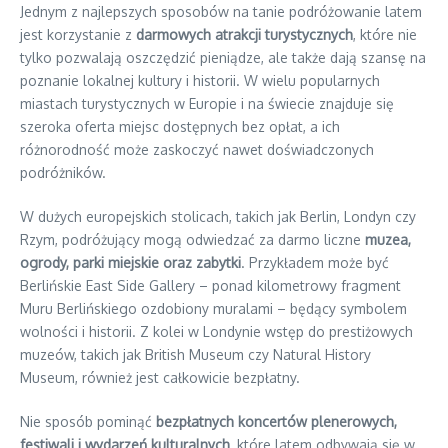
Jednym z najlepszych sposobów na tanie podróżowanie latem
jest korzystanie z
darmowych atrakcji turystycznych
, które nie
tylko pozwalają oszczędzić pieniądze, ale także dają szansę na
poznanie lokalnej kultury i historii. W wielu popularnych
miastach turystycznych w Europie i na świecie znajduje się
szeroka oferta miejsc dostępnych bez opłat, a ich
różnorodność może zaskoczyć nawet doświadczonych
podróżników.
W dużych europejskich stolicach, takich jak Berlin, Londyn czy
Rzym, podróżujący mogą odwiedzać za darmo liczne
muzea,
ogrody, parki miejskie oraz zabytki
. Przykładem może być
Berlińskie East Side Gallery – ponad kilometrowy fragment
Muru Berlińskiego ozdobiony muralami – będący symbolem
wolności i historii. Z kolei w Londynie wstęp do prestiżowych
muzeów, takich jak British Museum czy Natural History
Museum, również jest całkowicie bezpłatny.
Nie sposób pominąć
bezpłatnych koncertów plenerowych,
festiwali i wydarzeń kulturalnych
, które latem odbywają się w