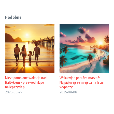
Podobne
Niezapomniane wakacje nad
Wakacyjne podróże marzeń:
Bałtykiem – przewodnik po
Najpiękniejsze miejsca na letni
najlepszych p ...
wypoczy ...
2025-08-29
2025-08-08