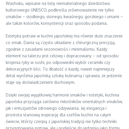
Washoku, wpisane na listę niematerialnego dziedzictwa
kulturowego UNESCO, podkreśla zrównoważenie nie tylko
smaków – słodkiego, słonego, kwaśnego, gorzkiego i umami –
ale także kolorów, konsystencji oraz sposobu podania.
Estetyka potraw w kuchni japońskiej ma równie duże znaczenie
co smak. Dania są często układane z chirurgiczną precyzją,
zgodnie z zasadami sezonowości i minimalizmu. Każdy
element na talerzu jest celowy i dopracowany – od sposobu
krojenia ryby w sushi, po odpowiedni wybór ceramiki czy
dekoracyjnych liści. To dbałość o każdy, nawet najmniejszy
detal wyróżnia japońską sztukę kulinarną i sprawia, że jedzenie
staje się doświadczeniem duchowym.
Dzięki swojej wyjątkowej harmonii smaków i estetyki, kuchnia
japońska przyciąga zarówno miłośników orientalnych smaków,
jak i entuzjastów zdrowego odżywiania. Jej elegancja i
prostota stanowią inspirację dla szefów kuchni na całym
świecie, którzy czerpią z japońskiej tradycji nie tylko techniki
przygotowania potraw, ale i podejście do jedzenia jako formy