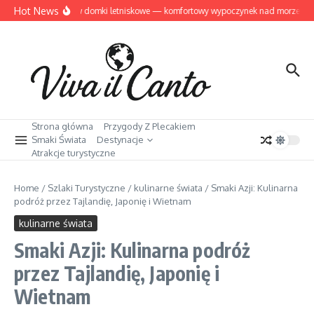
Przejdź do treści
Hot News
Dziwnów domki letniskowe — komfortowy wypoczynek nad morzem
Strona główna
Przygody Z Plecakiem
Smaki Świata
Destynacje
Atrakcje turystyczne
Home
/
Szlaki Turystyczne
/
kulinarne świata
/
Smaki Azji: Kulinarna
podróż przez Tajlandię, Japonię i Wietnam
kulinarne świata
Smaki Azji: Kulinarna podróż
przez Tajlandię, Japonię i
Wietnam