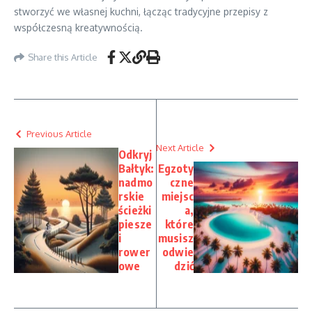
stworzyć we własnej kuchni, łącząc tradycyjne przepisy z
współczesną kreatywnością.
Share this Article
Previous Article
Next Article
Odkryj
Bałtyk:
Egzoty
nadmo
czne
rskie
miejsc
ścieżki
a,
piesze
które
i
musisz
rower
odwie
owe
dzić