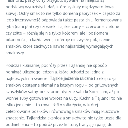
imbir oraz pasty curry przygotowywane na miejscu są
podstawą wyrazistych dań, które zyskały międzynarodową
sławę. Ostry smak to nie tylko domena papryczek – często za
jego intensywność odpowiada także pasta chili, fermentowana
ryba (nam pla) czy czosnek. Tajskie curry – czerwone, zielone
czy żółte – różnią się nie tylko kolorem, ale i poziomem
pikantności, a każda wersja oferuje niezwykłe połączenie
smaków, które zachwyca nawet najbardziej wymagających
smakoszy.
Podczas kulinarnej podróży przez Tajlandię nie sposób
pominąć ulicznego jedzenia, które uchodzi za jedne z
najlepszych na świecie.
Tajskie jedzenie uliczne
to eksplozja
smaków dostępna niemal na każdym rogu – od grillowanych
szaszłyków satay, przez aromatyczne sałatki Som Tam, aż po
wonne zupy gotowane wprost na ulicy. Kuchnia Tajlandii to nie
tylko jedzenie – to również filozofia życia, w której
celebrowanie posiłków i równowaga smaków mają kluczowe
znaczenie. Tajlandzka eksplozja smaków to nie tylko uczta dla
podniebienia – to podróż przez kulturę, tradycję i pasję do