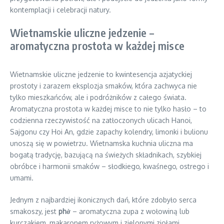
kontemplacji i celebracji natury.
Wietnamskie uliczne jedzenie –
aromatyczna prostota w każdej misce
Wietnamskie uliczne jedzenie to kwintesencja azjatyckiej
prostoty i zarazem eksplozja smaków, która zachwyca nie
tylko mieszkańców, ale i podróżników z całego świata.
Aromatyczna prostota w każdej misce to nie tylko hasło – to
codzienna rzeczywistość na zatłoczonych ulicach Hanoi,
Sajgonu czy Hoi An, gdzie zapachy kolendry, limonki i bulionu
unoszą się w powietrzu. Wietnamska kuchnia uliczna ma
bogatą tradycję, bazującą na świeżych składnikach, szybkiej
obróbce i harmonii smaków – słodkiego, kwaśnego, ostrego i
umami.
Jednym z najbardziej ikonicznych dań, które zdobyło serca
smakoszy, jest
phở
– aromatyczna zupa z wołowiną lub
kurczakiem, makaronem ryżowym i zielonymi ziołami,