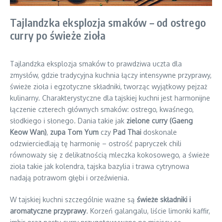
Tajlandzka eksplozja smaków – od ostrego
curry po świeże zioła
Tajlandzka eksplozja smaków to prawdziwa uczta dla
zmysłów, gdzie tradycyjna kuchnia łączy intensywne przyprawy,
świeże zioła i egzotyczne składniki, tworząc wyjątkowy pejzaż
kulinarny. Charakterystyczne dla tajskiej kuchni jest harmonijne
łączenie czterech głównych smaków: ostrego, kwaśnego,
słodkiego i słonego. Dania takie jak
zielone curry (Gaeng
Keow Wan)
,
zupa Tom Yum
czy
Pad Thai
doskonale
odzwierciedlają tę harmonię – ostrość papryczek chili
równoważy się z delikatnością mleczka kokosowego, a świeże
zioła takie jak kolendra, tajska bazylia i trawa cytrynowa
nadają potrawom głębi i orzeźwienia.
W tajskiej kuchni szczególnie ważne są
świeże składniki i
aromatyczne przyprawy
. Korzeń galangalu, liście limonki kaffir,