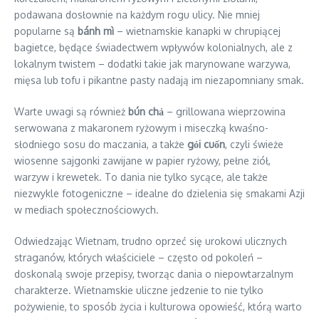
podawana dosłownie na każdym rogu ulicy. Nie mniej
popularne są
bánh mì
– wietnamskie kanapki w chrupiącej
bagietce, będące świadectwem wpływów kolonialnych, ale z
lokalnym twistem – dodatki takie jak marynowane warzywa,
mięsa lub tofu i pikantne pasty nadają im niezapomniany smak.
Warte uwagi są również
bún chả
– grillowana wieprzowina
serwowana z makaronem ryżowym i miseczką kwaśno-
słodniego sosu do maczania, a także
gỏi cuốn
, czyli świeże
wiosenne sajgonki zawijane w papier ryżowy, pełne ziół,
warzyw i krewetek. To dania nie tylko sycące, ale także
niezwykle fotogeniczne – idealne do dzielenia się smakami Azji
w mediach społecznościowych.
Odwiedzając Wietnam, trudno oprzeć się urokowi ulicznych
straganów, których właściciele – często od pokoleń –
doskonalą swoje przepisy, tworząc dania o niepowtarzalnym
charakterze. Wietnamskie uliczne jedzenie to nie tylko
pożywienie, to sposób życia i kulturowa opowieść, którą warto