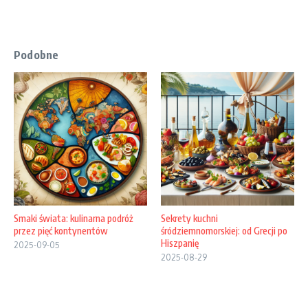
Podobne
Smaki świata: kulinarna podróż
Sekrety kuchni
przez pięć kontynentów
śródziemnomorskiej: od Grecji po
Hiszpanię
2025-09-05
2025-08-29