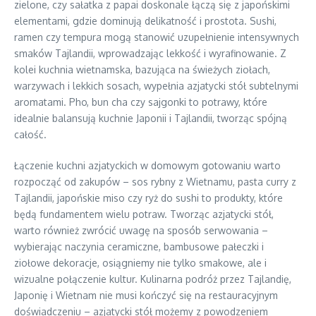
zielone, czy sałatka z papai doskonale łączą się z japońskimi
elementami, gdzie dominują delikatność i prostota. Sushi,
ramen czy tempura mogą stanowić uzupełnienie intensywnych
smaków Tajlandii, wprowadzając lekkość i wyrafinowanie. Z
kolei kuchnia wietnamska, bazująca na świeżych ziołach,
warzywach i lekkich sosach, wypełnia azjatycki stół subtelnymi
aromatami. Pho, bun cha czy sajgonki to potrawy, które
idealnie balansują kuchnie Japonii i Tajlandii, tworząc spójną
całość.
Łączenie kuchni azjatyckich w domowym gotowaniu warto
rozpocząć od zakupów – sos rybny z Wietnamu, pasta curry z
Tajlandii, japońskie miso czy ryż do sushi to produkty, które
będą fundamentem wielu potraw. Tworząc azjatycki stół,
warto również zwrócić uwagę na sposób serwowania –
wybierając naczynia ceramiczne, bambusowe pałeczki i
ziołowe dekoracje, osiągniemy nie tylko smakowe, ale i
wizualne połączenie kultur. Kulinarna podróż przez Tajlandię,
Japonię i Wietnam nie musi kończyć się na restauracyjnym
doświadczeniu – azjatycki stół możemy z powodzeniem