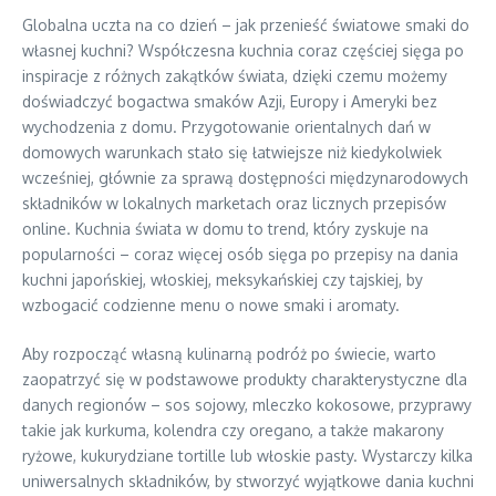
Globalna uczta na co dzień – jak przenieść światowe smaki do
własnej kuchni? Współczesna kuchnia coraz częściej sięga po
inspiracje z różnych zakątków świata, dzięki czemu możemy
doświadczyć bogactwa smaków Azji, Europy i Ameryki bez
wychodzenia z domu. Przygotowanie orientalnych dań w
domowych warunkach stało się łatwiejsze niż kiedykolwiek
wcześniej, głównie za sprawą dostępności międzynarodowych
składników w lokalnych marketach oraz licznych przepisów
online. Kuchnia świata w domu to trend, który zyskuje na
popularności – coraz więcej osób sięga po przepisy na dania
kuchni japońskiej, włoskiej, meksykańskiej czy tajskiej, by
wzbogacić codzienne menu o nowe smaki i aromaty.
Aby rozpocząć własną kulinarną podróż po świecie, warto
zaopatrzyć się w podstawowe produkty charakterystyczne dla
danych regionów – sos sojowy, mleczko kokosowe, przyprawy
takie jak kurkuma, kolendra czy oregano, a także makarony
ryżowe, kukurydziane tortille lub włoskie pasty. Wystarczy kilka
uniwersalnych składników, by stworzyć wyjątkowe dania kuchni