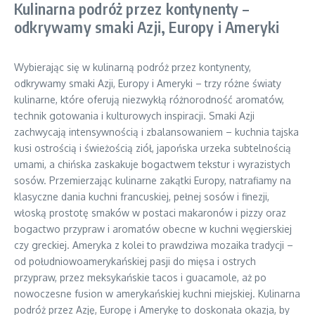
Kulinarna podróż przez kontynenty –
odkrywamy smaki Azji, Europy i Ameryki
Wybierając się w kulinarną podróż przez kontynenty,
odkrywamy smaki Azji, Europy i Ameryki – trzy różne światy
kulinarne, które oferują niezwykłą różnorodność aromatów,
technik gotowania i kulturowych inspiracji. Smaki Azji
zachwycają intensywnością i zbalansowaniem – kuchnia tajska
kusi ostrością i świeżością ziół, japońska urzeka subtelnością
umami, a chińska zaskakuje bogactwem tekstur i wyrazistych
sosów. Przemierzając kulinarne zakątki Europy, natrafiamy na
klasyczne dania kuchni francuskiej, pełnej sosów i finezji,
włoską prostotę smaków w postaci makaronów i pizzy oraz
bogactwo przypraw i aromatów obecne w kuchni węgierskiej
czy greckiej. Ameryka z kolei to prawdziwa mozaika tradycji –
od południowoamerykańskiej pasji do mięsa i ostrych
przypraw, przez meksykańskie tacos i guacamole, aż po
nowoczesne fusion w amerykańskiej kuchni miejskiej. Kulinarna
podróż przez Azję, Europę i Amerykę to doskonała okazja, by