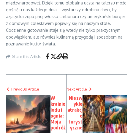
międzynarodowej. Dzięki temu globalna uczta na talerzu może
gościć u nas każdego dnia – wystarczy odrobina chęci, by
azjatycka zupa pho, włoska carbonara czy amerykański burger
z domowym colesławem pojawiły się na naszym stole.
Codzienne gotowanie staje się wtedy nie tylko praktycznym
obowiązkiem, ale również kulinarną przygodą i sposobem na
poznawanie kultur świata.
Share this Article
Previous Article
Next Article
W
Niezw
krainie
ykłe
lodu i
atrakcj
ognia:
e
Moja
turyst
podróż
yczne