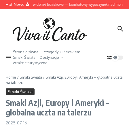
Przejdź do treści
Hot News
Dziwnów domki letniskowe — komfortowy wypoczynek nad morzem
Strona główna
Przygody Z Plecakiem
Smaki Świata
Destynacje
Atrakcje turystyczne
Home
/
Smaki Świata
/
Smaki Azji, Europy i Ameryki – globalna uczta
na talerzu
Smaki Świata
Smaki Azji, Europy i Ameryki –
globalna uczta na talerzu
2025-07-16