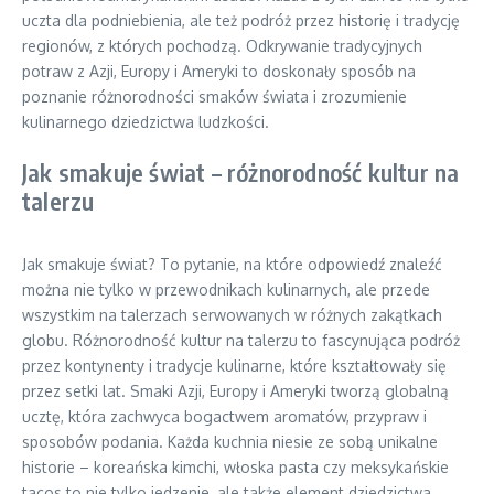
uczta dla podniebienia, ale też podróż przez historię i tradycję
regionów, z których pochodzą. Odkrywanie tradycyjnych
potraw z Azji, Europy i Ameryki to doskonały sposób na
poznanie różnorodności smaków świata i zrozumienie
kulinarnego dziedzictwa ludzkości.
Jak smakuje świat – różnorodność kultur na
talerzu
Jak smakuje świat? To pytanie, na które odpowiedź znaleźć
można nie tylko w przewodnikach kulinarnych, ale przede
wszystkim na talerzach serwowanych w różnych zakątkach
globu. Różnorodność kultur na talerzu to fascynująca podróż
przez kontynenty i tradycje kulinarne, które kształtowały się
przez setki lat. Smaki Azji, Europy i Ameryki tworzą globalną
ucztę, która zachwyca bogactwem aromatów, przypraw i
sposobów podania. Każda kuchnia niesie ze sobą unikalne
historie – koreańska kimchi, włoska pasta czy meksykańskie
tacos to nie tylko jedzenie, ale także element dziedzictwa,