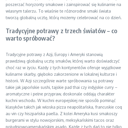
poszerzać horyzonty smakowe i zainspirować się kulinarnie na
własnym talerzu. To właśnie te różnorodne smaki świata
tworzą globalną ucztę, którą możemy celebrować na co dzień.
Tradycyjne potrawy z trzech światów – co
warto spróbować?
Tradycyjne potrawy z Azji, Europy i Ameryki stanowią
prawdziwą globalną ucztę smaków, której warto doświadczyć
choć raz w życiu. Każdy z tych kontynentów oferuje wyjątkowe
kulinarne skarby, głęboko zakorzenione w lokalnej kulturze i
historii. W Azji szczególnie warte spróbowania są potrawy
takie jak japońskie sushi, tajskie pad thai czy indyjskie curry –
aromatyczne i pełne przypraw, doskonale oddają charakter
kuchni wschodu. W kuchni europejskiej nie sposób pominąć
klasyków takich jak włoska pizza neapolitańska, francuskie coq
au vin czy hiszpańska paella. Z kolei Ameryka kusi smakoszy
burgerami w stylu nowojorskim, meksykańskimi tacos oraz
południowoamerykańskim asado. Każde z tych dań to nie tylko