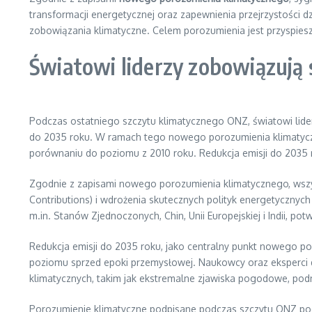
transformacji energetycznej oraz zapewnienia przejrzystości
zobowiązania klimatyczne. Celem porozumienia jest przyspies
Światowi liderzy zobowiązują s
Podczas ostatniego szczytu klimatycznego ONZ, światowi lide
do 2035 roku. W ramach tego nowego porozumienia klimatyczn
porównaniu do poziomu z 2010 roku. Redukcja emisji do 2035 
Zgodnie z zapisami nowego porozumienia klimatycznego, wszys
Contributions) i wdrożenia skutecznych polityk energetycznyc
m.in. Stanów Zjednoczonych, Chin, Unii Europejskiej i Indii, p
Redukcja emisji do 2035 roku, jako centralny punkt nowego po
poziomu sprzed epoki przemysłowej. Naukowcy oraz eksperci d
klimatycznych, takim jak ekstremalne zjawiska pogodowe, pod
Porozumienie klimatyczne podpisane podczas szczytu ONZ podk