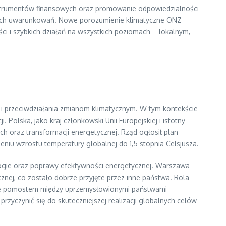
nstrumentów finansowych oraz promowanie odpowiedzialności
lnych uwarunkowań. Nowe porozumienie klimatyczne ONZ
ci i szybkich działań na wszystkich poziomach – lokalnym,
i przeciwdziałania zmianom klimatycznym. W tym kontekście
lska, jako kraj członkowski Unii Europejskiej i istotny
h oraz transformacji energetycznej. Rząd ogłosił plan
niu wzrostu temperatury globalnej do 1,5 stopnia Celsjusza.
ogie oraz poprawy efektywności energetycznej. Warszawa
cznej, co zostało dobrze przyjęte przez inne państwa. Rola
 się pomostem między uprzemysłowionymi państwami
zyczynić się do skuteczniejszej realizacji globalnych celów