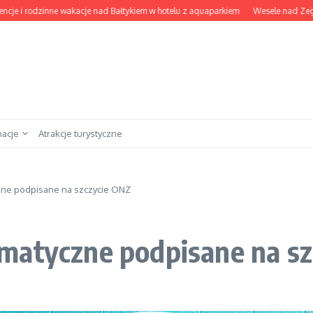
 rodzinne wakacje nad Bałtykiem w hotelu z aquaparkiem
Wesele nad Zegrzem: na
nacje
Atrakcje turystyczne
zne podpisane na szczycie ONZ
matyczne podpisane na s