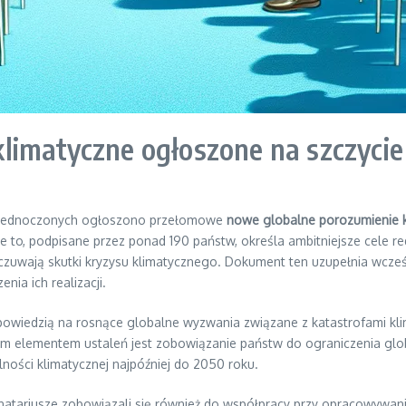
limatyczne ogłoszone na szczyci
 Zjednoczonych ogłoszono przełomowe
nowe globalne porozumienie 
o, podpisane przez ponad 190 państw, określa ambitniejsze cele red
 odczuwają skutki kryzysu klimatycznego. Dokument ten uzupełnia wcze
ia ich realizacji.
powiedzią na rosnące globalne wyzwania związane z katastrofami kl
m elementem ustaleń jest zobowiązanie państw do ograniczenia glob
lności klimatycznej najpóźniej do 2050 roku.
gnatariusze zobowiązali się również do współpracy przy opracowywaniu