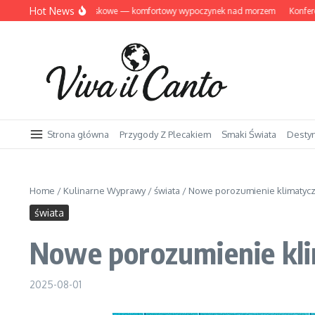
Przejdź do treści
Hot News
wnów domki letniskowe — komfortowy wypoczynek nad morzem
Konferencje i
Strona główna
Przygody Z Plecakiem
Smaki Świata
Desty
Home
/
Kulinarne Wyprawy
/
świata
/
Nowe porozumienie klimatyc
świata
Nowe porozumienie kli
2025-08-01