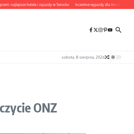
jlepsze hotele i zajazdy w Serocku
Incentive wyjazdy dla firm które naprawdę
sobota, 8 sierpnia, 2026
zczycie ONZ