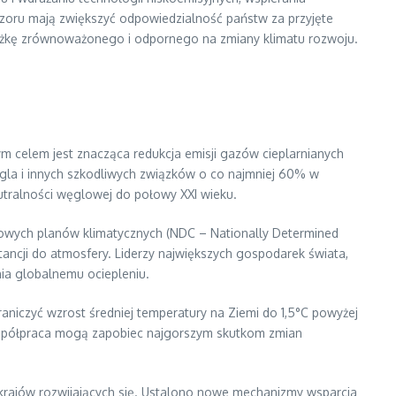
dzoru mają zwiększyć odpowiedzialność państw za przyjęte
cieżkę zrównoważonego i odpornego na zmiany klimatu rozwoju.
u
 celem jest znacząca redukcja emisji gazów cieplarnianych
la i innych szkodliwych związków o co najmniej 60% w
utralności węglowej do połowy XXI wieku.
ajowych planów klimatycznych (NDC – Nationally Determined
tancji do atmosfery. Liderzy największych gospodarek świata,
ania globalnemu ociepleniu.
aniczyć wzrost średniej temperatury na Ziemi do 1,5°C powyżej
 współpraca mogą zapobiec najgorszym skutkom zmian
krajów rozwijających się. Ustalono nowe mechanizmy wsparcia