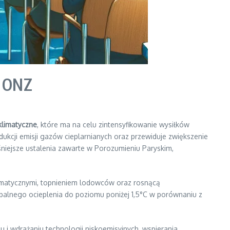
e ONZ
klimatyczne
, które ma na celu zintensyfikowanie wysiłków
ukcji emisji gazów cieplarnianych oraz przewiduje zwiększenie
śniejsze ustalenia zawarte w Porozumieniu Paryskim,
imatycznymi, topnieniem lodowców oraz rosnącą
alnego ocieplenia do poziomu poniżej 1,5°C w porównaniu z
 i wdrażaniu technologii niskoemisyjnych, wspierania