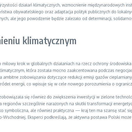
ejrzystości działań klimatycznych, wzmocnienie międzynarodowych i
eństwa obywatelskiego oraz adaptacja polityk publicznych do loka
ych, ale jego powodzenie będzie zależało od determinacji, solidarnoś
ieniu klimatycznym
 milowy krok w globalnych działaniach na rzecz ochrony środowiska 
matycznym, która została mocno zaakcentowana podczas negocjacji. Po
 ambitne zobowiązania dotyczące redukcji emisji gazów cieplarnianyc
ódeł energii, co wpisuje się w cele nowego porozumienia o ogranicze
owiązała się również do zwiększenia inwestycji w zielone technol
dla regionów szczególnie narażonych na skutki transformacji energety
lko symboliczna, ale również praktyczna — kraj ten ma szansę stać
Wschodniej. Eksperci podkreślają, że aktywna postawa Polski może pr