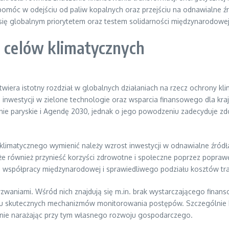
omóc w odejściu od paliw kopalnych oraz przejściu na odnawialne źr
się globalnym priorytetem oraz testem solidarności międzynarodowej
i celów klimatycznych
ra istotny rozdział w globalnych działaniach na rzecz ochrony klima
 inwestycji w zielone technologie oraz wsparcia finansowego dla kra
enie paryskie i Agendę 2030, jednak o jego powodzeniu zadecyduje 
imatycznego wymienić należy wzrost inwestycji w odnawialne źródła 
że również przynieść korzyści zdrowotne i społeczne poprzez poprawę
e współpracy międzynarodowej i sprawiedliwego podziału kosztów tra
wyzwaniami. Wśród nich znajdują się m.in. brak wystarczającego finan
u skutecznych mechanizmów monitorowania postępów. Szczególnie kraj
, nie narażając przy tym własnego rozwoju gospodarczego.