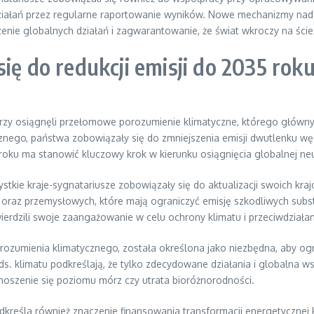
 działań przez regularne raportowanie wyników. Nowe mechanizmy na
zenie globalnych działań i zagwarantowanie, że świat wkroczy na ś
ię do redukcji emisji do 2035 rok
rzy osiągnęli przełomowe porozumienie klimatyczne, którego głównym
ego, państwa zobowiązały się do zmniejszenia emisji dwutlenku węg
roku ma stanowić kluczowy krok w kierunku osiągnięcia globalnej ne
tkie kraje-sygnatariusze zobowiązały się do aktualizacji swoich kr
h oraz przemysłowych, które mają ograniczyć emisję szkodliwych subs
otwierdzili swoje zaangażowanie w celu ochrony klimatu i przeciwdział
rozumienia klimatycznego, została określona jako niezbędna, aby ogr
s. klimatu podkreślają, że tylko zdecydowane działania i globalna
noszenie się poziomu mórz czy utrata bioróżnorodności.
reśla również znaczenie finansowania transformacji energetycznej 