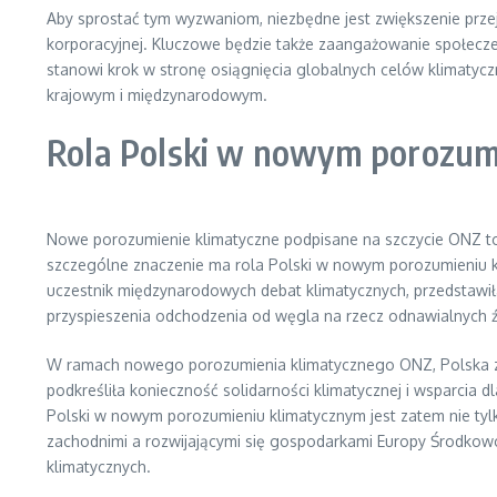
Aby sprostać tym wyzwaniom, niezbędne jest zwiększenie prz
korporacyjnej. Kluczowe będzie także zaangażowanie społecz
stanowi krok w stronę osiągnięcia globalnych celów klimatyczn
krajowym i międzynarodowym.
Rola Polski w nowym porozum
Nowe porozumienie klimatyczne podpisane na szczycie ONZ to
szczególne znaczenie ma rola Polski w nowym porozumieniu kli
uczestnik międzynarodowych debat klimatycznych, przedstawiła
przyspieszenia odchodzenia od węgla na rzecz odnawialnych źr
W ramach nowego porozumienia klimatycznego ONZ, Polska zob
podkreśliła konieczność solidarności klimatycznej i wsparcia 
Polski w nowym porozumieniu klimatycznym jest zatem nie ty
zachodnimi a rozwijającymi się gospodarkami Europy Środkowo-
klimatycznych.