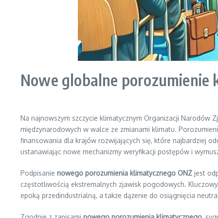
Nowe globalne porozumienie k
Na najnowszym szczycie klimatycznym Organizacji Narodów
międzynarodowych w walce ze zmianami klimatu. Porozumienie t
finansowania dla krajów rozwijających się, które najbardziej
ustanawiając nowe mechanizmy weryfikacji postępów i wymuszen
Podpisanie
nowego porozumienia klimatycznego ONZ
jest od
częstotliwością ekstremalnych zjawisk pogodowych. Kluczowy
epoką przedindustrialną, a także dążenie do osiągnięcia neutra
Zgodnie z zapisami
nowego porozumienia klimatycznego
, sy