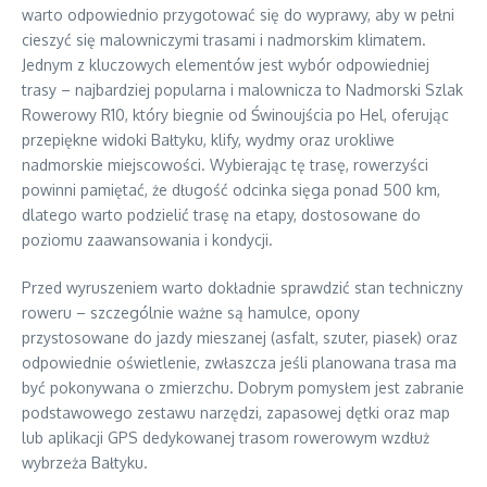
warto odpowiednio przygotować się do wyprawy, aby w pełni
cieszyć się malowniczymi trasami i nadmorskim klimatem.
Jednym z kluczowych elementów jest wybór odpowiedniej
trasy – najbardziej popularna i malownicza to Nadmorski Szlak
Rowerowy R10, który biegnie od Świnoujścia po Hel, oferując
przepiękne widoki Bałtyku, klify, wydmy oraz urokliwe
nadmorskie miejscowości. Wybierając tę trasę, rowerzyści
powinni pamiętać, że długość odcinka sięga ponad 500 km,
dlatego warto podzielić trasę na etapy, dostosowane do
poziomu zaawansowania i kondycji.
Przed wyruszeniem warto dokładnie sprawdzić stan techniczny
roweru – szczególnie ważne są hamulce, opony
przystosowane do jazdy mieszanej (asfalt, szuter, piasek) oraz
odpowiednie oświetlenie, zwłaszcza jeśli planowana trasa ma
być pokonywana o zmierzchu. Dobrym pomysłem jest zabranie
podstawowego zestawu narzędzi, zapasowej dętki oraz map
lub aplikacji GPS dedykowanej trasom rowerowym wzdłuż
wybrzeża Bałtyku.