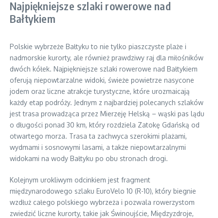
Najpiękniejsze szlaki rowerowe nad
Bałtykiem
Polskie wybrzeże Bałtyku to nie tylko piaszczyste plaże i
nadmorskie kurorty, ale również prawdziwy raj dla miłośników
dwóch kółek. Najpiękniejsze szlaki rowerowe nad Bałtykiem
oferują niepowtarzalne widoki, świeże powietrze nasycone
jodem oraz liczne atrakcje turystyczne, które urozmaicają
każdy etap podróży. Jednym z najbardziej polecanych szlaków
jest trasa prowadząca przez Mierzeję Helską – wąski pas lądu
o długości ponad 30 km, który rozdziela Zatokę Gdańską od
otwartego morza. Trasa ta zachwyca szerokimi plażami,
wydmami i sosnowymi lasami, a także niepowtarzalnymi
widokami na wody Bałtyku po obu stronach drogi.
Kolejnym urokliwym odcinkiem jest fragment
międzynarodowego szlaku EuroVelo 10 (R-10), który biegnie
wzdłuż całego polskiego wybrzeża i pozwala rowerzystom
zwiedzić liczne kurorty, takie jak Świnoujście, Międzyzdroje,