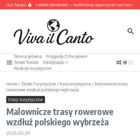
Przejdź do treści
Hot News
Dziwnów domki letniskowe — komfortowy wypoczynek nad morzem
Strona główna
Przygody Z Plecakiem
Smaki Świata
Destynacje
Atrakcje turystyczne
Home
/
Szlaki Turystyczne
/
trasy turystyczne
/
Malownicze trasy
rowerowe wzdłuż polskiego wybrzeża
trasy turystyczne
Malownicze trasy rowerowe
wzdłuż polskiego wybrzeża
2025-03-29