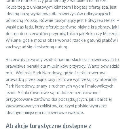
latarnie morskie, czy promenady z widokiem na morze.
Kołobrzeg, z unikatowym klimatem i bogatą ofertą spa, jest
idealną bazą wypadową dla rowerzystów odkrywających
północną Polskę. Równie fascynujący jest Półwysep Helski –
wąski pas lądu, który oferuje zarówno piękne krajobrazy, jak i
dostęp do rezerwatów przyrody, takich jak Beka czy Mierzeja
Wiślana, gdzie można obserwować rzadkie gatunki ptaków i
zachwycać się nieskażoną naturą.
Rezerwaty przyrody wzdłuż nadmorskich tras rowerowych to
prawdziwe perełki dla miłośników przyrody. Warto odwiedzić
m.in. Woliński Park Narodowy, gdzie ścieżki rowerowe
prowadzą przez bujne lasy i klifowe wybrzeża, czy Słowiński
Park Narodowy, znany z ruchomych wydm i malowniczych
jezior. Szlaki rowerowe są tu dobrze oznakowane i
przygotowane zarówno dla początkujących, jak i bardziej
zaawansowanych cyklistów, co czyni polskie wybrzeże
idealnym miejscem na rowerowe wakacje.
Atrakcje turystyczne dostępne z