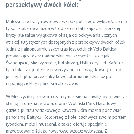
perspektywy dwóch kółek
Malownicze trasy rowerowe wzdłuż polskiego wybrzeża to nie
tylko relaksująca jazda wśród szumu fal i zapachu morskiej
bryzy, ale także wyjątkowa okazja do odkrywania licznych
atrakcji turystycznych dostępnych z perspektywy dwóch kółek.
Jedną z najpopularniejszych tras jest odcinek Velo Baltica
prowadzący przez nadmorskie miejscowości, takie jak
Świnoujście, Międzyzdroje, Kołobrzeg, Ustka czy Hel. Każda z
tych lokalizacji oferuje rowerzystom coś wyjątkowego – od
pięknych plaż, przez zabytkowe latarnie morskie, aż po
imponujące klify i parki krajobrazowe.
W Międzyzdrojach warto zatrzymać się na chwilę, by odwiedzić
słynną Promenadę Gwiazd oraz Woliński Park Narodowy,
gdzie z punktu widokowego Kawcza Góra można podziwiać
panoramę Bałtyku. Kołobrzeg z kolei zachwyca swoim portem
rybackim, molo i muzeami, a także oferuje specjalnie
przygotowane ścieżki rowerowe wzdłuż wybrzeża. Z