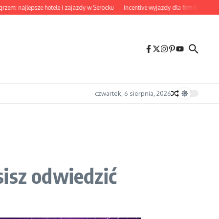
jlepsze hotele i zajazdy w Serocku
Incentive wyjazdy dla firm które naprawdę 
czwartek, 6 sierpnia, 2026
sisz odwiedzić