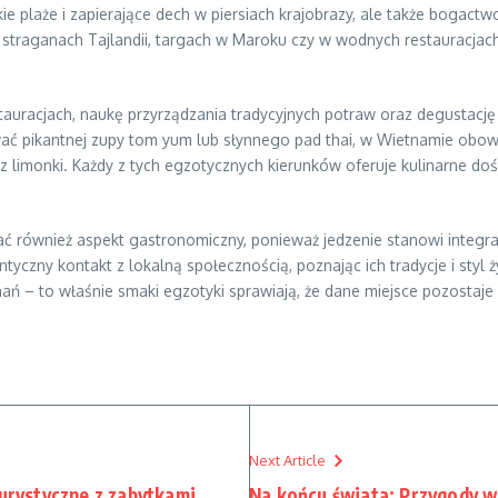
kie plaże i zapierające dech w piersiach krajobrazy, ale także bogac
 straganach Tajlandii, targach w Maroku czy w wodnych restauracjach B
auracjach, naukę przyrządzania tradycyjnych potraw oraz degustację
wać pikantnej zupy tom yum lub słynnego pad thai, w Wietnamie obo
 limonki. Każdy z tych egzotycznych kierunków oferuje kulinarne do
również aspekt gastronomiczny, ponieważ jedzenie stanowi integraln
yczny kontakt z lokalną społecznością, poznając ich tradycje i styl ż
 – to właśnie smaki egzotyki sprawiają, że dane miejsce pozostaje 
Next Article
turystyczne z zabytkami
Na końcu świata: Przygody w