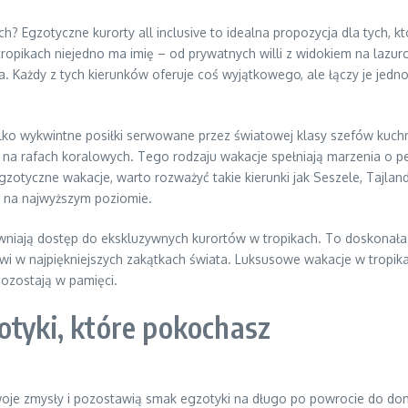
Egzotyczne kurorty all inclusive to idealna propozycja dla tych, kt
ropikach niejedno ma imię – od prywatnych willi z widokiem na lazu
a. Każdy z tych kierunków oferuje coś wyjątkowego, ale łączy je jed
ylko wykwintne posiłki serwowane przez światowej klasy szefów kuchni
nie na rafach koralowych. Tego rodzaju wakacje spełniają marzenia o 
tyczne wakacje, warto rozważyć takie kierunki jak Seszele, Tajlandi
i na najwyższym poziomie.
pewniają dostęp do ekskluzywnych kurortów w tropikach. To doskonała
i w najpiękniejszych zakątkach świata. Luksusowe wakacje w tropik
pozostają w pamięci.
otyki, które pokochasz
oje zmysły i pozostawią smak egzotyki na długo po powrocie do domu