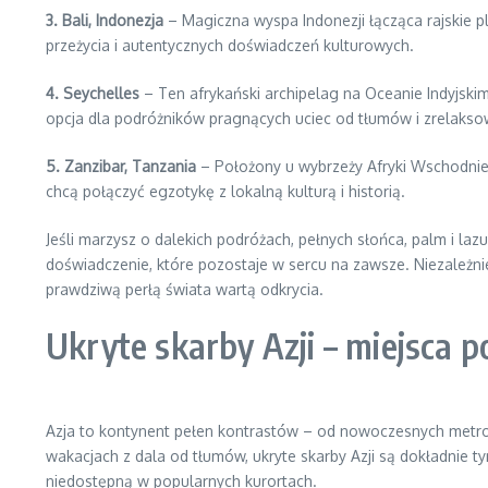
3. Bali, Indonezja
– Magiczna wyspa Indonezji łącząca rajskie p
przeżycia i autentycznych doświadczeń kulturowych.
4. Seychelles
– Ten afrykański archipelag na Oceanie Indyjski
opcja dla podróżników pragnących uciec od tłumów i zrelaksow
5. Zanzibar, Tanzania
– Położony u wybrzeży Afryki Wschodniej 
chcą połączyć egzotykę z lokalną kulturą i historią.
Jeśli marzysz o dalekich podróżach, pełnych słońca, palm i l
doświadczenie, które pozostaje w sercu na zawsze. Niezależni
prawdziwą perłą świata wartą odkrycia.
Ukryte skarby Azji – miejsca 
Azja to kontynent pełen kontrastów – od nowoczesnych metropo
wakacjach z dala od tłumów, ukryte skarby Azji są dokładnie t
niedostępną w popularnych kurortach.