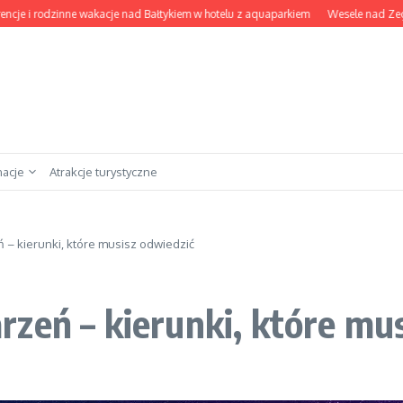
rodzinne wakacje nad Bałtykiem w hotelu z aquaparkiem
Wesele nad Zegrzem: na
nacje
Atrakcje turystyczne
 – kierunki, które musisz odwiedzić
zeń – kierunki, które mu