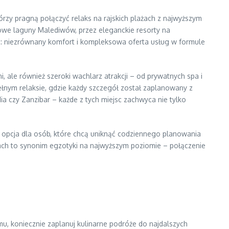
órzy pragną połączyć relaks na rajskich plażach z najwyższym
rowe laguny Malediwów, przez eleganckie resorty na
no: niezrównany komfort i kompleksowa oferta usług w formule
, ale również szeroki wachlarz atrakcji – od prywatnych spa i
pełnym relaksie, gdzie każdy szczegół został zaplanowany z
a czy Zanzibar – każde z tych miejsc zachwyca nie tylko
 opcja dla osób, które chcą uniknąć codziennego planowania
ach to synonim egzotyki na najwyższym poziomie – połączenie
, koniecznie zaplanuj kulinarne podróże do najdalszych