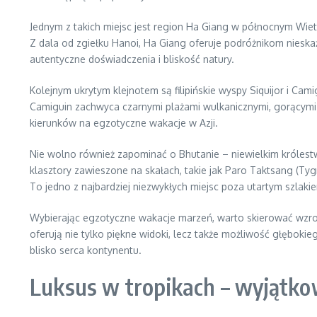
Jednym z takich miejsc jest region Ha Giang w północnym Wiet
Z dala od zgiełku Hanoi, Ha Giang oferuje podróżnikom nieskaż
autentyczne doświadczenia i bliskość natury.
Kolejnym ukrytym klejnotem są filipińskie wyspy Siquijor i Cam
Camiguin zachwyca czarnymi plażami wulkanicznymi, gorącymi 
kierunków na egzotyczne wakacje w Azji.
Nie wolno również zapominać o Bhutanie – niewielkim królestw
klasztory zawieszone na skałach, takie jak Paro Taktsang (Ty
To jedno z najbardziej niezwykłych miejsc poza utartym szlakie
Wybierając egzotyczne wakacje marzeń, warto skierować wzrok 
oferują nie tylko piękne widoki, lecz także możliwość głębokieg
blisko serca kontynentu.
Luksus w tropikach – wyjątkow