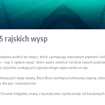
5 rajskich wysp
rawdziwa podróż do miejsc, które zachwycają naturalnym pięknem i ku
– top 5 rajskich wysp”, które warto umieścić na liście swoich podróż
ając turystów szukających egzotycznego wypoczynku w raju.
ękniejszych wysp świata, Bora Bora zachwyca turkusową laguną, lu
e dla par i nowożeńców.
Oceanie Indyjskim, znany z krystalicznie czystej wody, raf koralowy