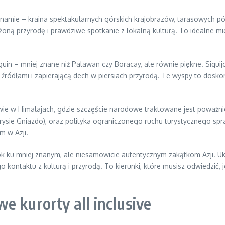
namie – kraina spektakularnych górskich krajobrazów, tarasowych pól
oną przyrodę i prawdziwe spotkanie z lokalną kulturą. To idealne mie
iguin – mniej znane niż Palawan czy Boracay, ale równie piękne. Siquij
źródłami i zapierającą dech w piersiach przyrodą. Te wyspy to dosko
ie w Himalajach, gdzie szczęście narodowe traktowane jest poważnie
grysie Gniazdo), oraz polityka ograniczonego ruchu turystycznego s
m w Azji.
ku mniej znanym, ale niesamowicie autentycznym zakątkom Azji. Ukryt
o kontaktu z kulturą i przyrodą. To kierunki, które musisz odwiedzić, 
e kurorty all inclusive