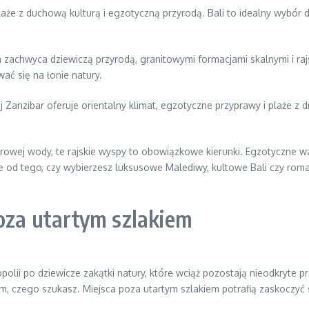
laże z duchową kulturą i egzotyczną przyrodą. Bali to idealny wybór 
m zachwyca dziewiczą przyrodą, granitowymi formacjami skalnymi i ra
ać się na łonie natury.
Zanzibar oferuje orientalny klimat, egzotyczne przyprawy i plaże z dr
azurowej wody, te rajskie wyspy to obowiązkowe kierunki. Egzotyczne
e od tego, czy wybierzesz luksusowe Malediwy, kultowe Bali czy roma
poza utartym szlakiem
lii po dziewicze zakątki natury, które wciąż pozostają nieodkryte p
ym, czego szukasz. Miejsca poza utartym szlakiem potrafią zaskoczyć 