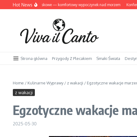
Przejdź do treści
Hot News
wnów domki letniskowe — komfortowy wypoczynek nad morzem
Konferencje i 
Strona główna
Przygody Z Plecakiem
Smaki Świata
Desty
Home
/
Kulinarne Wyprawy
/
z wakacji
/
Egzotyczne wakacje marzeń
z wakacji
Egzotyczne wakacje mar
2025-05-30