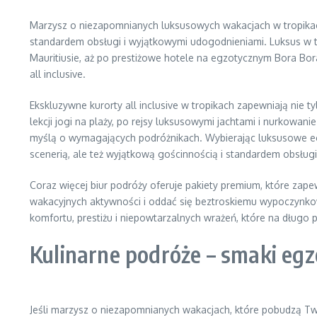
Marzysz o niezapomnianych luksusowych wakacjach w tropikach? 
standardem obsługi i wyjątkowymi udogodnieniami. Luksus w t
Mauritiusie, aż po prestiżowe hotele na egzotycznym Bora Bor
all inclusive.
Ekskluzywne kurorty all inclusive w tropikach zapewniają nie t
lekcji jogi na plaży, po rejsy luksusowymi jachtami i nurkowa
myślą o wymagających podróżnikach. Wybierając luksusowe egzo
scenerią, ale też wyjątkową gościnnością i standardem obsług
Coraz więcej biur podróży oferuje pakiety premium, które za
wakacyjnych aktywności i oddać się beztroskiemu wypoczynkow
komfortu, prestiżu i niepowtarzalnych wrażeń, które na długo 
Kulinarne podróże – smaki egz
Jeśli marzysz o niezapomnianych wakacjach, które pobudzą Tw