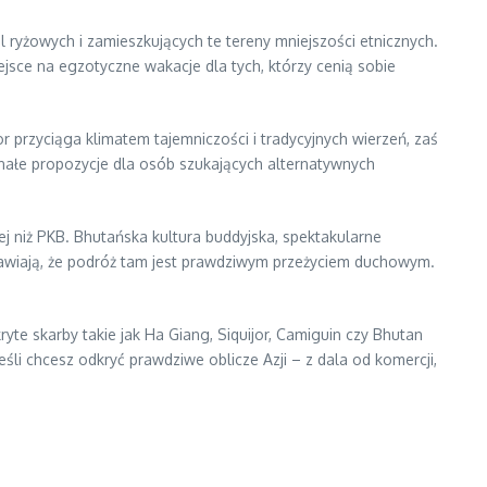
 ryżowych i zamieszkujących te tereny mniejszości etnicznych.
jsce na egzotyczne wakacje dla tych, którzy cenią sobie
or przyciąga klimatem tajemniczości i tradycyjnych wierzeń, zaś
nałe propozycje dla osób szukających alternatywnych
j niż PKB. Bhutańska kultura buddyjska, spektakularne
prawiają, że podróż tam jest prawdziwym przeżyciem duchowym.
e skarby takie jak Ha Giang, Siquijor, Camiguin czy Bhutan
jeśli chcesz odkryć prawdziwe oblicze Azji – z dala od komercji,