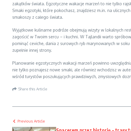
zakątków świata. Egzotyczne wakacje marzeń to nie tylko rajs
Smaki egzotyki, które pokochasz, znajdziesz m.in. na ulicznych
smakoszy z całego świata.
Wyjątkowe kulinarne podróże obejmują wizyty w lokalnych rest
zagościć w Twoim sercu – i kuchni. W Tajlandii warto spróbo
pominąć ceviche, dania z surowych ryb marynowanych w soku z
zupełnie innej strony.
Planowanie egzotycznych wakacji marzeń powinno uwzględniać 
nie tylko poznajesz nowe smaki, ale również wchodzisz w autent
wśród turystów poszukujących prawdziwych, zmysłowych doznań
Share this Article
Previous Article
Spacerem przez historię – trasy 