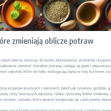
óre zmieniają oblicze potraw
całym świecie, wnosząc do kuchni intensywność aromatów i bogactwo
całkowicie odmienić charakter potrawy, nadając jej głębi i niepowtar
mon cejloński, które nie tylko wzbogacają dania w nuty korzenne, sło
ja przypraw prażonych i mielonych, takich jak cynamon, goździki, ga
 pasty curry, tworzących wyrazisty i lekko cytrusowy bukiet smakowy
on sezamu i sumaku, która idealnie komponuje się z pieczywem, mięs
anowią serce każdej oryginalnej potrawy pochodzącej z tamtego regio