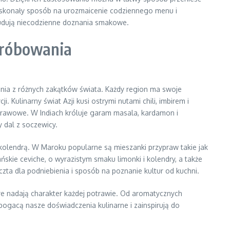
doskonały sposób na urozmaicenie codziennego menu i
 budują niecodzienne doznania smakowe.
próbowania
nia z różnych zakątków świata. Każdy region ma swoje
i. Kulinarny świat Azji kusi ostrymi nutami chili, imbirem i
yprawowe. W Indiach króluje garam masala, kardamon i
 dal z soczewicy.
kolendrą. W Maroku popularne są mieszanki przypraw takie jak
skie ceviche, o wyrazistym smaku limonki i kolendry, a także
ta dla podniebienia i sposób na poznanie kultur od kuchni.
e nadają charakter każdej potrawie. Od aromatycznych
gacą nasze doświadczenia kulinarne i zainspirują do