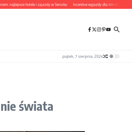
jlepsze hotele i zajazdy w Serocku
Incentive wyjazdy dla firm które naprawdę
piątek, 7 sierpnia, 2026
nie świata