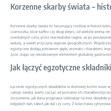
Korzenne skarby świata – his
Korzenne skarby świata to fascynujący rozdział w historii kuli
czarnuszka, liście kaffiru czy długi pieprz, od wieków pełnią 
orientalnych curry, przez marokańskie tagine, aż po peruwiańsk
walutę, a nawet przyczynę wypraw geograficznych. Współczesn
egzotyczne dodają potrawom głębi, aromatu i charakteru, insp
życie, stając się nieodzownym elementem globalnej gastronom
Jak łączyć egzotyczne składni
Łączenie egzotycznych składników w domowej kuchni może wyda
całego świata, warto zacząć od poznania ich charakterystyczny
zrozumienie, jak dana przyprawa oddziałuje na inne składnik
indyjskich dań, takich jak dal czy curry. Z kolei trawa cytrynow