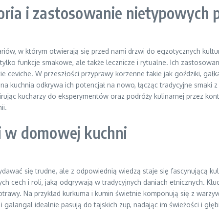
toria i zastosowanie nietypowych
nariów, w którym otwierają się przed nami drzwi do egzotycznych kultur
nie tylko funkcje smakowe, ale także lecznicze i rytualne. Ich zastos
ie ceviche. W przeszłości przyprawy korzenne takie jak goździki, gał
a kuchnia odkrywa ich potencjał na nowo, łącząc tradycyjne smaki 
irując kucharzy do eksperymentów oraz podróży kulinarnej przez kont
ii.
ki w domowej kuchni
wać się trudne, ale z odpowiednią wiedzą staje się fascynującą kul
ch cech i roli, jaką odgrywają w tradycyjnych daniach etnicznych. Kl
i potrawy. Na przykład kurkuma i kumin świetnie komponują się z wa
a i galangal idealnie pasują do tajskich zup, nadając im świeżości i głę