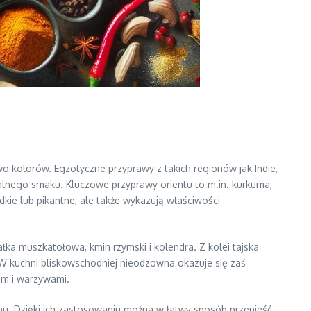
 kolorów. Egzotyczne przyprawy z takich regionów jak Indie,
zalnego smaku. Kluczowe przyprawy orientu to m.in. kurkuma,
dkie lub pikantne, ale także wykazują właściwości
łka muszkatołowa, kmin rzymski i kolendra. Z kolei tajska
. W kuchni bliskowschodniej nieodzowna okazuje się zaś
em i warzywami.
nu. Dzięki ich zastosowaniu można w łatwy sposób przenieść