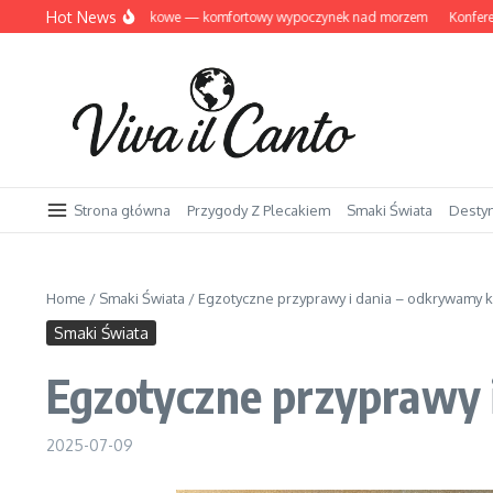
Przejdź do treści
Hot News
wnów domki letniskowe — komfortowy wypoczynek nad morzem
Konferencje i
Strona główna
Przygody Z Plecakiem
Smaki Świata
Desty
Home
/
Smaki Świata
/
Egzotyczne przyprawy i dania – odkrywamy k
Smaki Świata
Egzotyczne przyprawy 
2025-07-09