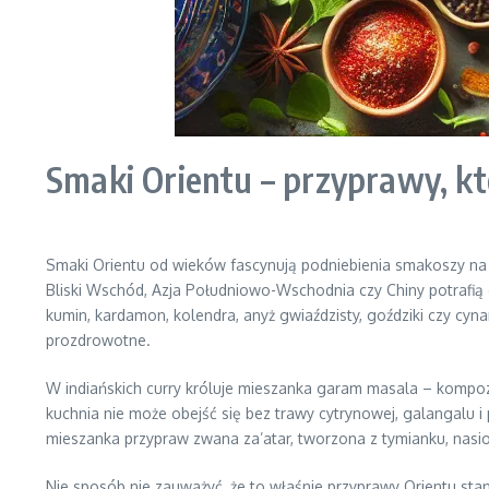
Smaki Orientu – przyprawy, kt
Smaki Orientu od wieków fascynują podniebienia smakoszy na 
Bliski Wschód, Azja Południowo-Wschodnia czy Chiny potrafią 
kumin, kardamon, kolendra, anyż gwiaździsty, goździki czy cyna
prozdrowotne.
W indiańskich curry króluje mieszanka garam masala – kompozyc
kuchnia nie może obejść się bez trawy cytrynowej, galangalu i
mieszanka przypraw zwana za’atar, tworzona z tymianku, nasi
Nie sposób nie zauważyć, że to właśnie przyprawy Orientu st