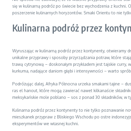
się w kulinarną podróż po świecie bez wychodzenia z kuchni
poszerzenie kulinarnych horyzontów. Smaki Orientu to nie tyl
Kulinarna podróż przez konty
Wyruszając w kulinarną podróż przez kontynenty, otwieramy d
unikalne przyprawy i sposoby przyrządzania potraw, które stają si
trawą cytrynową – doskonałym przykładem jest tajskie curry, 
kurkuma, nadające daniom głębi i intensywności – warto sprób
Podróżując dalej, Afryka Północna urzeka smakami tajine – d
ras el hanout, które mogą zawierać nawet kilkanaście składnik
meksykańskie mole poblano – sos z ponad 30 składników, w tym
Kulinarna podróż przez kontynenty to nie tylko poznawanie n
mieszkanek przypraw z Bliskiego Wschodu po ostre indonezyjs
eksperymentów we własnej kuchni.