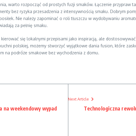
a, warto rozpocząć od prostych fuzji smaków. Łączenie przypraw tak
rymenty bez ryzyka przesadzenia z intensywnością smaku. Dobrym po
posiłek. Nie należy zapominać o roli tłuszczu w wydobywaniu aroma
wiadają za pełnię smaku.
ierować się lokalnymi przepisami jako inspiracją, ale dostosowywa
kuchni polskiej, możemy stworzyć wyjątkowe dania fusion, które za
obem na podróże smakowe bez wychodzenia z domu.
Next Article
sta na weekendowy wypad
Technologiczna rewolu