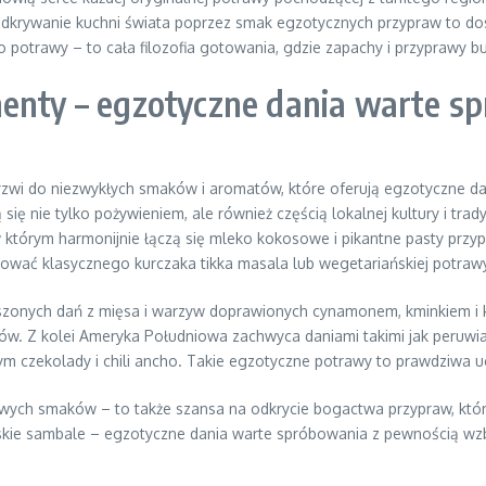
. Odkrywanie kuchni świata poprzez smak egzotycznych przypraw to 
ko potrawy – to cała filozofia gotowania, gdzie zapachy i przyprawy
nenty – egzotyczne dania warte s
rzwi do niezwykłych smaków i aromatów, które oferują egzotyczne da
ę nie tylko pożywieniem, ale również częścią lokalnej kultury i tradycj
w którym harmonijnie łączą się mleko kokosowe i pikantne pasty prz
ować klasycznego kurczaka tikka masala lub wegetariańskiej potrawy
uszonych dań z mięsa i warzyw doprawionych cynamonem, kminkiem i 
ów. Z kolei Ameryka Południowa zachwyca daniami takimi jak peruwiań
 czekolady i chili ancho. Takie egzotyczne potrawy to prawdziwa ucz
owych smaków – to także szansa na odkrycie bogactwa przypraw, któr
kie sambale – egzotyczne dania warte spróbowania z pewnością wzbo