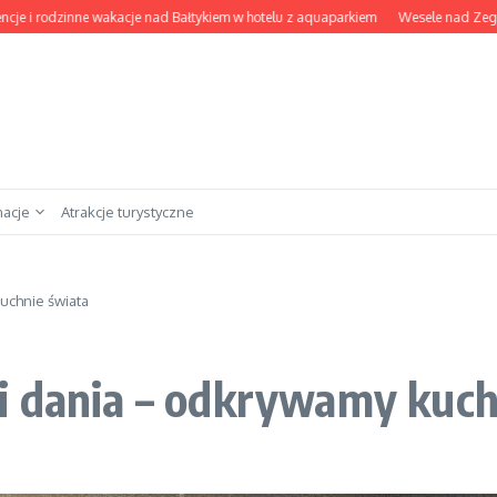
 rodzinne wakacje nad Bałtykiem w hotelu z aquaparkiem
Wesele nad Zegrzem: na
nacje
Atrakcje turystyczne
uchnie świata
i dania – odkrywamy kuch