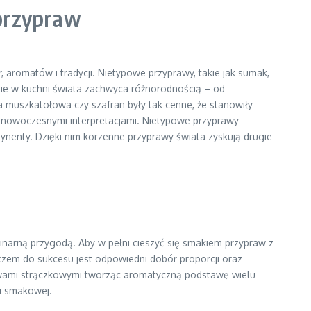
 przypraw
, aromatów i tradycji. Nietypowe przyprawy, takie jak sumak,
owanie w kuchni świata zachwyca różnorodnością – od
ka muszkatołowa czy szafran były tak cenne, że stanowiły
z nowoczesnymi interpretacjami. Nietypowe przyprawy
ynenty. Dzięki nim korzenne przyprawy świata zyskują drugie
inarną przygodą. Aby w pełni cieszyć się smakiem przypraw z
uczem do sukcesu jest odpowiedni dobór proporcji oraz
rzywami strączkowymi tworząc aromatyczną podstawę wielu
bi smakowej.